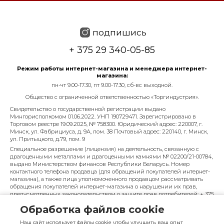
подпишись
+ 375 29 340-05-85
Режим работы интернет-магазина и менеджера интернет-
магазина:
пн-чт 9.00-17.30, пт 9.00-17.30, сб-вс выходной.
Общество с ограниченной ответственностью «Торгиндустрия».
Свидетельство о государственной регистрации выдано
Мингорисполкомом 01.06.2022. УНП 190729471. Зарегистрировано в
Торговом реестре 19.09.2025, № 758300. Юридический адрес: 220007, г.
Минск, ул. Фабрициуса, д. 9А, пом. 38 Почтовый адрес: 220140, г. Минск,
ул. Притыцкого, д.79, пом. 9
Специальное разрешение (лицензия) на деятельность, связанную с
драгоценными металлами и драгоценными камнями № 02200/21-00784,
выдано Министерством финансов Республики Беларусь. Номер
контактного телефона продавца (для обращений покупателей интернет-
магазина), а также лица уполномоченного продавцом рассматривать
обращения покупателей интернет-магазина о нарушении их прав,
предусмотренных законодательством о защите прав потребителей: + 375
29 340-05-85, info@diarossa.by. Номера контактных телефонов работников
Обработка файлов cookie
управления по работе с обращениями граждан и юридических лиц
Минского городского исполнительного комитета, администрация
Наш сайт использует файлы cookie чтобы улучшить ваш опыт
Московского района г. Минска: +375 (17) 368-80-49.