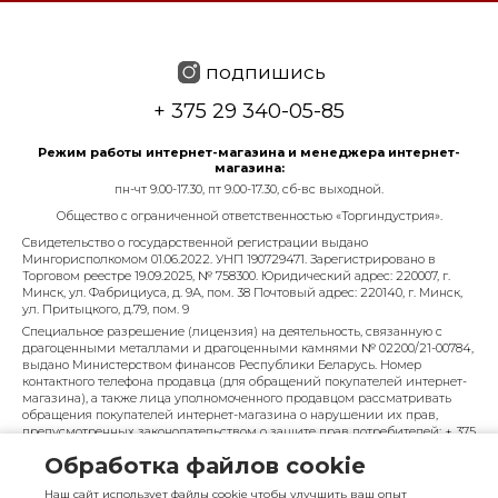
подпишись
+ 375 29 340-05-85
Режим работы интернет-магазина и менеджера интернет-
магазина:
пн-чт 9.00-17.30, пт 9.00-17.30, сб-вс выходной.
Общество с ограниченной ответственностью «Торгиндустрия».
Свидетельство о государственной регистрации выдано
Мингорисполкомом 01.06.2022. УНП 190729471. Зарегистрировано в
Торговом реестре 19.09.2025, № 758300. Юридический адрес: 220007, г.
Минск, ул. Фабрициуса, д. 9А, пом. 38 Почтовый адрес: 220140, г. Минск,
ул. Притыцкого, д.79, пом. 9
Специальное разрешение (лицензия) на деятельность, связанную с
драгоценными металлами и драгоценными камнями № 02200/21-00784,
выдано Министерством финансов Республики Беларусь. Номер
контактного телефона продавца (для обращений покупателей интернет-
магазина), а также лица уполномоченного продавцом рассматривать
обращения покупателей интернет-магазина о нарушении их прав,
предусмотренных законодательством о защите прав потребителей: + 375
29 340-05-85, info@diarossa.by. Номера контактных телефонов работников
Обработка файлов cookie
управления по работе с обращениями граждан и юридических лиц
Минского городского исполнительного комитета, администрация
Наш сайт использует файлы cookie чтобы улучшить ваш опыт
Московского района г. Минска: +375 (17) 368-80-49.