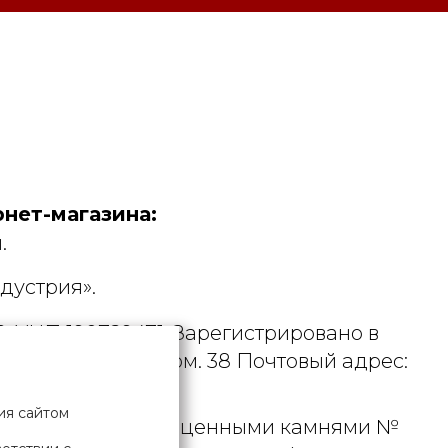
нет-магазина:
.
дустрия».
. УНП 190729471. Зарегистрировано в
рициуса, д. 9А, пом. 38 Почтовый адрес:
ия сайтом
 металлами и драгоценными камнями №