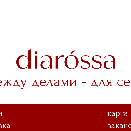
ежду делами - для се
а
карта
вка
вакан