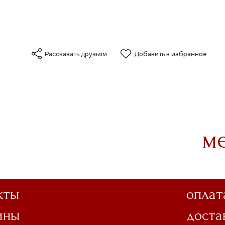
Рассказать друзьям
Добавить в избранное
м
кты
оплат
ины
доста