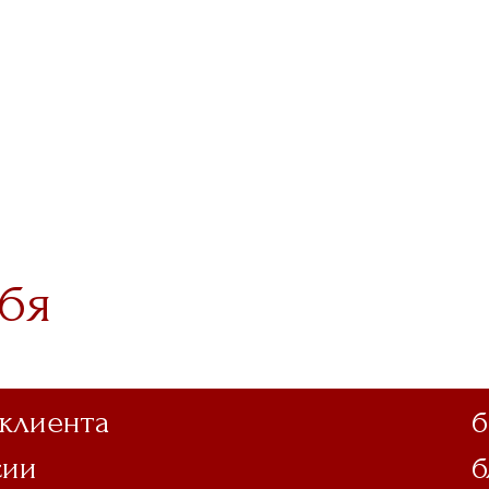
бя
 клиента
б
сии
б