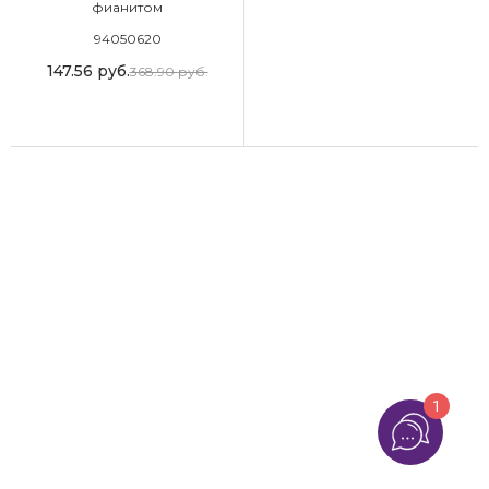
фианитом
94050620
147.56
руб.
368.90
руб.
1