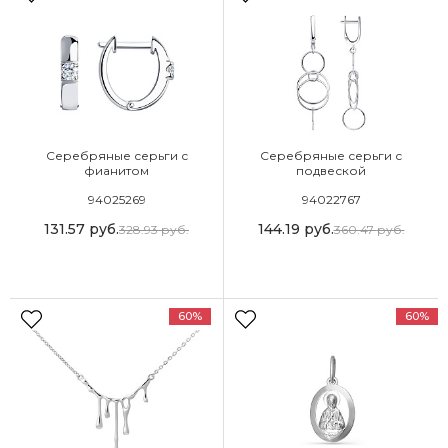
Серебряные серьги с
Серебряные серьги с
фианитом
подвеской
94025269
94022767
131.57
руб.
144.19
руб.
328.93
руб.
360.47
руб.
60%
60%