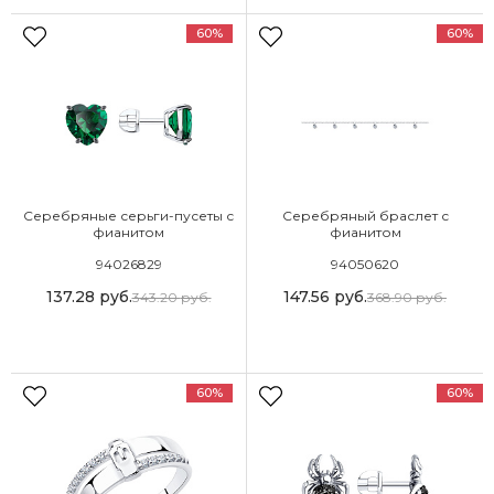
60%
60%
Серебряные серьги-пусеты с
Серебряный браслет с
фианитом
фианитом
94026829
94050620
137.28
руб.
147.56
руб.
343.20
руб.
368.90
руб.
60%
60%