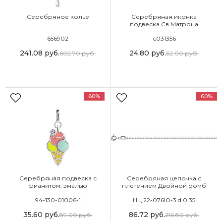
Серебряное колье
Серебряная иконка
подвеска Св.Матрона
Московская
656902
с031356
241.08
руб.
24.80
руб.
602.70
руб.
62.00
руб.
60%
60%
Серебряная подвеска с
Серебряная цепочка с
фианитом, эмалью
плетением Двойной ромб
94-130-01006-1
НЦ 22-076Ю-3 d 0.35
35.60
руб.
86.72
руб.
89.00
руб.
216.80
руб.