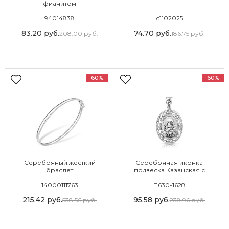
фианитом
94014838
с1102025
83.20
руб.
74.70
руб.
208.00
руб.
186.75
руб.
60%
60%
Серебряный жесткий
Серебряная иконка
браслет
подвеска Казанская с
фианитом
14000111763
П630-1628
215.42
руб.
95.58
руб.
538.56
руб.
238.96
руб.