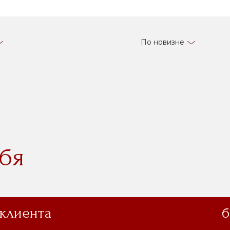
По новизне
бя
 клиента
б