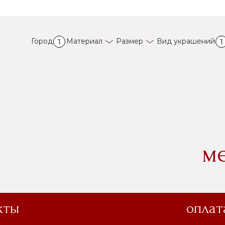
Город
Материал
Размер
Вид украшений
1
1
м
кты
оплат