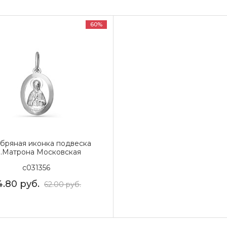
60%
бряная иконка подвеска
.Матрона Московская
с031356
4.80
руб.
62.00
руб.