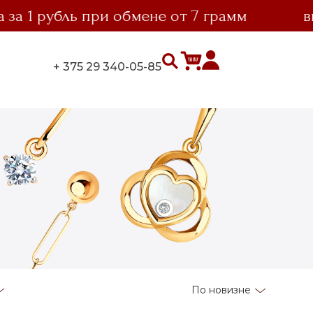
1 рубль при обмене от 7 грамм
выго
+ 375 29 340-05-85
По новизне