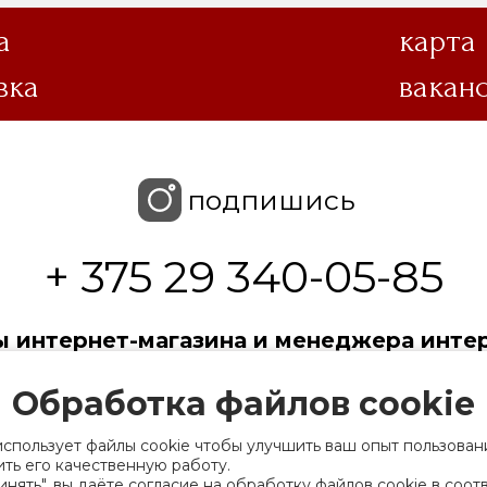
а
карта
вка
вакан
подпишись
+ 375 29 340-05-85
 интернет-магазина и менеджера интер
пн-чт 9.00-17.30, пт 9.00-17.30, сб-вс выходной
Обработка файлов cookie
 с ограниченной ответственностью «Торгин
использует файлы cookie чтобы улучшить ваш опыт пользован
ть его качественную работу.
рации выдано Мингорисполкомом 01.06.2022
нять", вы даёте согласие на обработку файлов cookie в соот