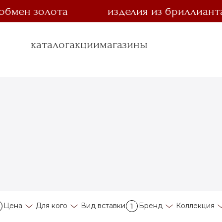
н золота
изделия из бриллианта за 
каталог
акции
магазины
Цена
Для кого
Вид вставки
Бренд
Коллекция
1