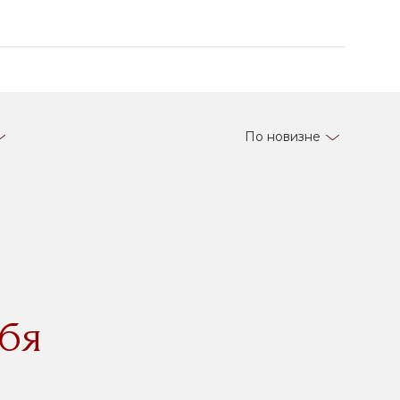
По новизне
бя