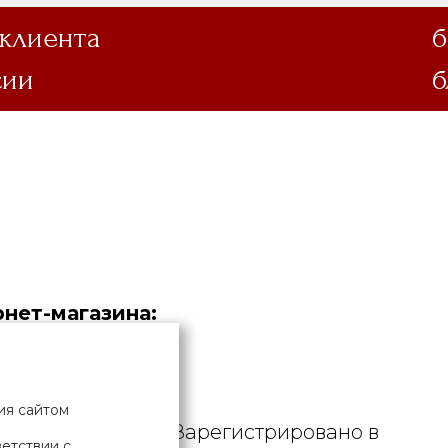
 клиента
б
сии
б
нет-магазина:
.
дустрия».
ия сайтом
. УНП 190729471. Зарегистрировано в
ветствии с