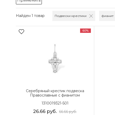
Применить
Найден 1 товар
Подвески крестики
фианит
60%
Серебряный крестик подвеска
Православные с фианитом
1310019321-501
26.66
руб.
66.66
руб.