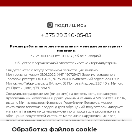
подпишись
+ 375 29 340-05-85
Режим работы интернет-магазина и менеджера интернет-
магазина:
пн-чт 9.00-17.30, пт 9.00-17.30, сб-вс выходной.
Общество с ограниченной ответственностью «Торгиндустрия».
Свидетельство о государственной регистрации выдано
Мингорисполкомом 01.06.2022. УНП 190729471. Зарегистрировано в
Торговом реестре 19.09.2025, № 758300. Юридический адрес: 220007, г.
Минск, ул. Фабрициуса, д. 9А, пом. 38 Почтовый адрес: 220140, г. Минск,
ул. Притыцкого, д.79, пом. 9
Специальное разрешение (лицензия) на деятельность, связанную с
драгоценными металлами и драгоценными камнями № 02200/21-00784,
выдано Министерством финансов Республики Беларусь. Номер
контактного телефона продавца (для обращений покупателей интернет-
магазина), а также лица уполномоченного продавцом рассматривать
обращения покупателей интернет-магазина о нарушении их прав,
предусмотренных законодательством о защите прав потребителей: + 375
29 340-05-85, info@diarossa.by. Номера контактных телефонов работников
Обработка файлов cookie
управления по работе с обращениями граждан и юридических лиц