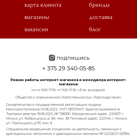
карта клиента
бренды
магазины
доставка
вакансии
блог
подпишись
+ 375 29 340-05-85
Режим работы интернет-магазина и менеджера интернет-
магазина:
пн-чт 9.00-17.30, пт 9.00-17.30, сб-вс выходной.
Общество с ограниченной ответственностью «Торгиндустрия».
Свидетельство о государственной регистрации выдано
Мингорисполкомом 01.06.2022. УНП 190729471. Зарегистрировано в
Торговом реестре 19.09.2025, № 758300. Юридический адрес: 220007, г.
Минск, ул. Фабрициуса, д. 9А, пом. 38 Почтовый адрес: 220140, г. Минск,
ул. Притыцкого, д.79, пом. 9
Специальное разрешение (лицензия) на деятельность, связанную с
драгоценными металлами и драгоценными камнями № 02200/21-00784,