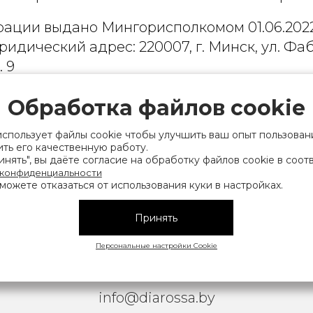
рации выдано Мингорисполкомом 01.06.2022
ридический адрес: 220007, г. Минск, ул. Фаб
. 9
 деятельность, связанную с драгоценными
Обработка файлов cookie
финансов Республики Беларусь. Номер конт
на), а также лица уполномоченного прода
использует файлы cookie чтобы улучшить ваш опыт пользован
ть его качественную работу.
нии их прав, предусмотренных законодател
нять", вы даёте согласие на обработку файлов cookie в соот
мера контактных телефонов работников упра
 конфиденциальности
можете отказаться от использования куки в настройках.
исполнительного комитета, администрация М
Принять
|
АТЕЛЬСКОЕ СОГЛАШЕНИЕ
ОБРАБОТКА ПЕРСОНАЛЬНЫ
Персональные настройки Cookie
Copyright © 2026 Diarossa.by
info@diarossa.by