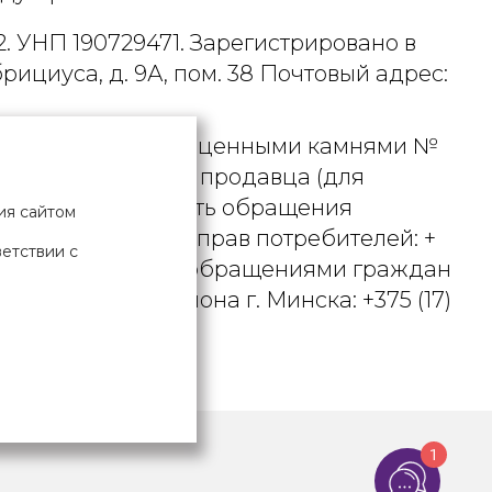
. УНП 190729471. Зарегистрировано в
рициуса, д. 9А, пом. 38 Почтовый адрес:
 металлами и драгоценными камнями №
актного телефона продавца (для
вцом рассматривать обращения
ия сайтом
ьством о защите прав потребителей: +
ветствии с
вления по работе с обращениями граждан
осковского района г. Минска: +375 (17)
Х ДАННЫХ
1