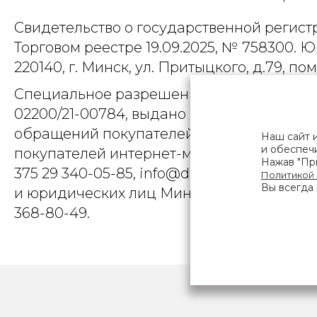
Свидетельство о государственной регист
Торговом реестре 19.09.2025, № 758300. Ю
220140, г. Минск, ул. Притыцкого, д.79, пом
Специальное разрешение (лицензия) на
02200/21-00784, выдано Министерством 
обращений покупателей интернет-магази
Наш сайт 
и обеспечи
покупателей интернет-магазина о наруше
Нажав "При
375 29 340-05-85, info@diarossa.by. Но
Политикой
Вы всегда 
и юридических лиц Минского городского 
368-80-49.
ПОЛЬЗОВ