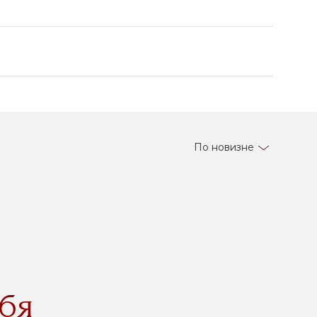
По новизне
бя