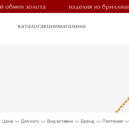
бмен золота
изделия из бриллианта 
каталог
акции
магазины
Цена
Для кого
Вид вставки
Бренд
Плетение