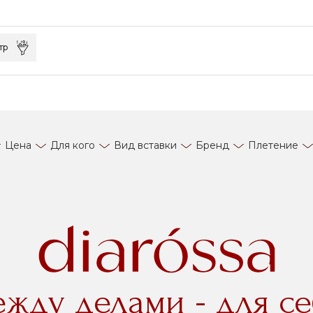
тр
Цена
Для кого
Вид вставки
Бренд
Плетение
ежду делами - для се