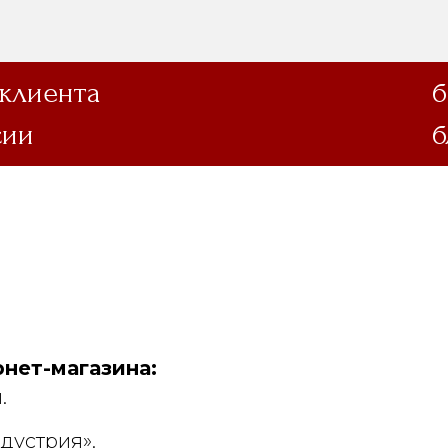
 клиента
б
сии
б
нет-магазина:
.
дустрия».