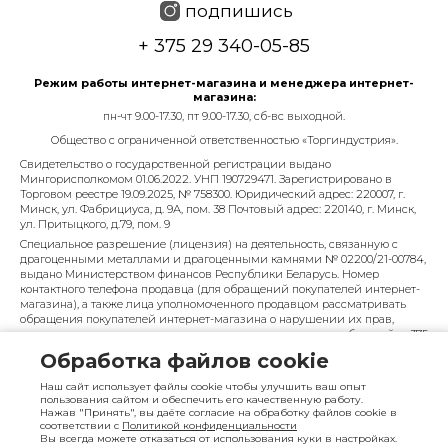
подпишись
+ 375 29 340-05-85
Режим работы интернет-магазина и менеджера интернет-
магазина:
пн-чт 9.00-17.30, пт 9.00-17.30, сб-вс выходной.
Общество с ограниченной ответственностью «Торгиндустрия».
Свидетельство о государственной регистрации выдано
Мингорисполкомом 01.06.2022. УНП 190729471. Зарегистрировано в
Торговом реестре 19.09.2025, № 758300. Юридический адрес: 220007, г.
Минск, ул. Фабрициуса, д. 9А, пом. 38 Почтовый адрес: 220140, г. Минск,
ул. Притыцкого, д.79, пом. 9
Специальное разрешение (лицензия) на деятельность, связанную с
драгоценными металлами и драгоценными камнями № 02200/21-00784,
выдано Министерством финансов Республики Беларусь. Номер
контактного телефона продавца (для обращений покупателей интернет-
магазина), а также лица уполномоченного продавцом рассматривать
обращения покупателей интернет-магазина о нарушении их прав,
предусмотренных законодательством о защите прав потребителей: + 375
29 340-05-85, info@diarossa.by. Номера контактных телефонов работников
Обработка файлов cookie
управления по работе с обращениями граждан и юридических лиц
Минского городского исполнительного комитета, администрация
Наш сайт использует файлы cookie чтобы улучшить ваш опыт
Московского района г. Минска: +375 (17) 368-80-49.
пользования сайтом и обеспечить его качественную работу.
Нажав "Принять", вы даёте согласие на обработку файлов cookie в
|
ПОЛЬЗОВАТЕЛЬСКОЕ СОГЛАШЕНИЕ
ОБРАБОТКА ПЕРСОНАЛЬНЫХ
соответствии с
Политикой конфиденциальности
ДАННЫХ
Вы всегда можете отказаться от использования куки в настройках.