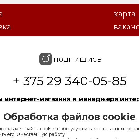
а
карта
вка
вакан
подпишись
+ 375 29 340-05-85
 интернет-магазина и менеджера интер
пн-чт 9.00-17.30, пт 9.00-17.30, сб-вс выходной
Обработка файлов cookie
 с ограниченной ответственностью «Торгин
использует файлы cookie чтобы улучшить ваш опыт пользован
ть его качественную работу.
рации выдано Мингорисполкомом 01.06.2022