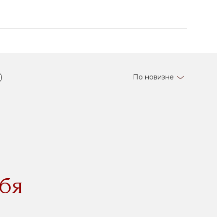
По новизне
бя