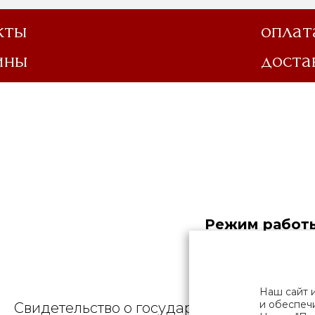
кты
оплат
ины
доста
Режим работы
Общество
Наш сайт 
и обеспечи
Свидетельство о государственной регист