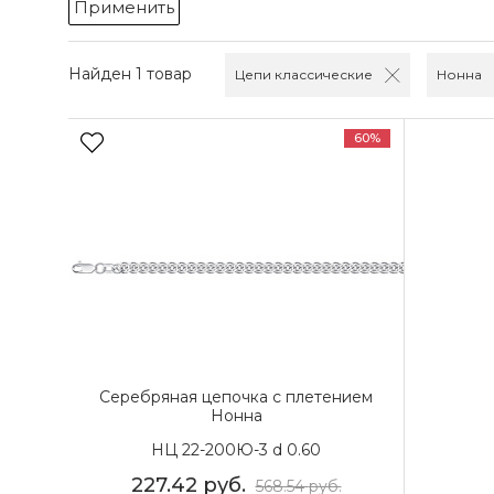
Применить
Найден 1 товар
Цепи классические
Нонна
60%
Серебряная цепочка с плетением
Нонна
НЦ 22-200Ю-3 d 0.60
227.42
руб.
568.54
руб.