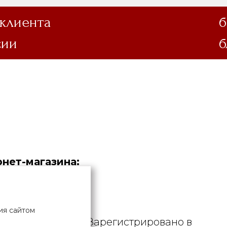
 клиента
б
сии
б
нет-магазина:
.
дустрия».
ия сайтом
. УНП 190729471. Зарегистрировано в