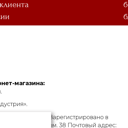
 клиента
б
сии
б
нет-магазина:
.
дустрия».
. УНП 190729471. Зарегистрировано в
рициуса, д. 9А, пом. 38 Почтовый адрес: