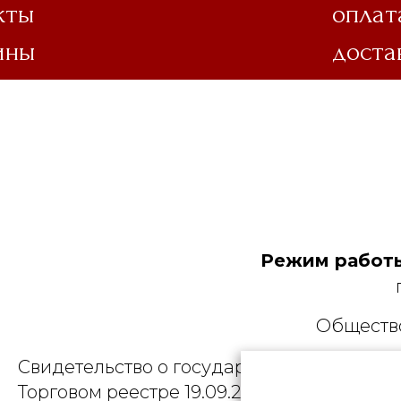
кты
оплат
ины
доста
Режим работы
Общество
Свидетельство о государственной регист
Торговом реестре 19.09.2025, № 758300. Ю