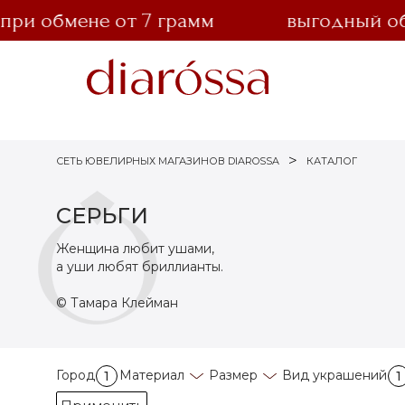
и обмене от 7 грамм
выгодный обме
СЕТЬ ЮВЕЛИРНЫХ МАГАЗИНОВ DIAROSSA
КАТАЛОГ
СЕРЬГИ
Женщина любит ушами,
а уши любят бриллианты.
© Тамара Клейман
Город
Материал
Размер
Вид украшений
1
1