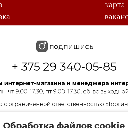
а
карта
вка
вакан
подпишись
+ 375 29 340-05-85
 интернет-магазина и менеджера интер
пн-чт 9.00-17.30, пт 9.00-17.30, сб-вс выходной
 с ограниченной ответственностью «Торгин
рации выдано Мингорисполкомом 01.06.2022
Обработка файлов cookie
ридический адрес: 220007, г. Минск, ул. Фаб