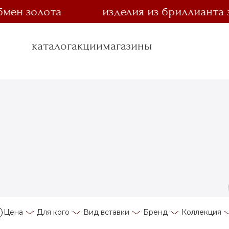
н золота
изделия из бриллианта за 1
каталог
акции
магазины
Цена
Для кого
Вид вставки
Бренд
Коллекция