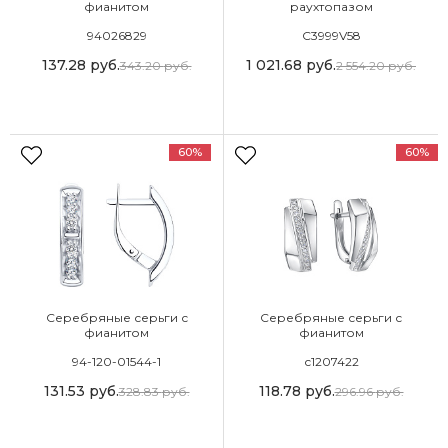
фианитом
раухтопазом
94026829
С3999V58
137.28
руб.
1 021.68
руб.
343.20
руб.
2 554.20
руб.
60%
60%
Серебряные серьги с
Серебряные серьги с
фианитом
фианитом
94-120-01544-1
с1207422
131.53
руб.
118.78
руб.
328.83
руб.
296.96
руб.