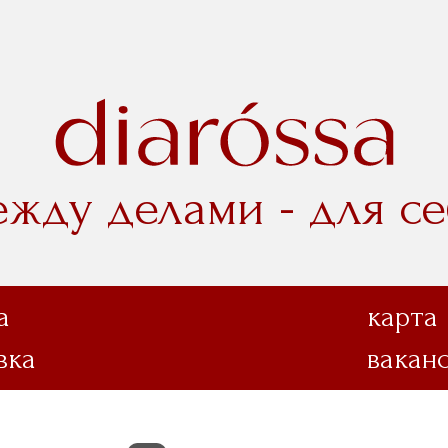
ежду делами - для се
а
карта
вка
вакан