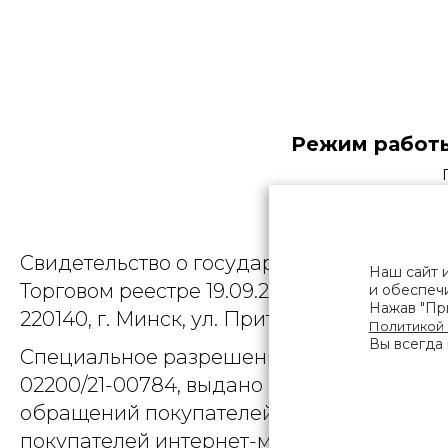
Режим работы
Общество
Свидетельство о государственной регист
Наш сайт 
Торговом реестре 19.09.2025, № 758300. Ю
и обеспечи
Нажав "При
220140, г. Минск, ул. Притыцкого, д.79, пом
Политикой
Вы всегда 
Специальное разрешение (лицензия) на
02200/21-00784, выдано Министерством 
обращений покупателей интернет-магази
покупателей интернет-магазина о наруше