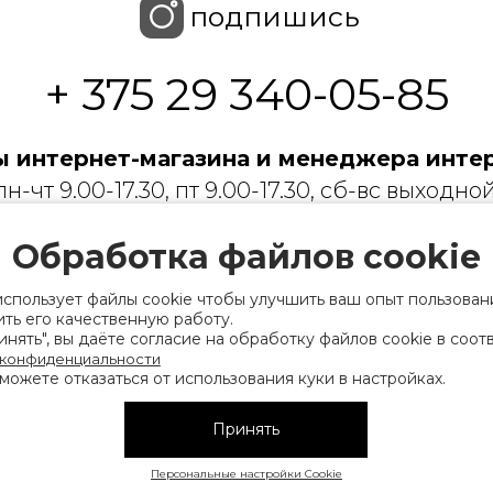
подпишись
+ 375 29 340-05-85
 интернет-магазина и менеджера интер
пн-чт 9.00-17.30, пт 9.00-17.30, сб-вс выходной
 с ограниченной ответственностью «Торгин
Обработка файлов cookie
рации выдано Мингорисполкомом 01.06.2022
использует файлы cookie чтобы улучшить ваш опыт пользован
ридический адрес: 220007, г. Минск, ул. Фаб
ть его качественную работу.
нять", вы даёте согласие на обработку файлов cookie в соот
. 9
 конфиденциальности
можете отказаться от использования куки в настройках.
 деятельность, связанную с драгоценными
финансов Республики Беларусь. Номер конт
Принять
на), а также лица уполномоченного прода
Персональные настройки Cookie
нии их прав, предусмотренных законодател