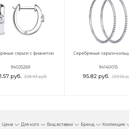
ряные серьги с фианитом
Серебряные серьги-кольц
94025269
94140015
1.57
руб.
95.82
руб.
328.93
руб.
239.56
р
Цена
Для кого
Вид вставки
Бренд
Коллекция