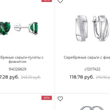
бряные серьги-пусеты с
Серебряные серьги с фи
фианитом
94026829
с1207422
7.28
руб.
118.78
руб.
343.20
руб.
296.96
р
60%