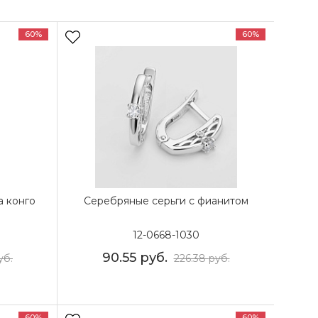
60%
60%
а конго
Серебряные серьги с фианитом
12-0668-1030
90.55
руб.
уб.
226.38
руб.
60%
60%