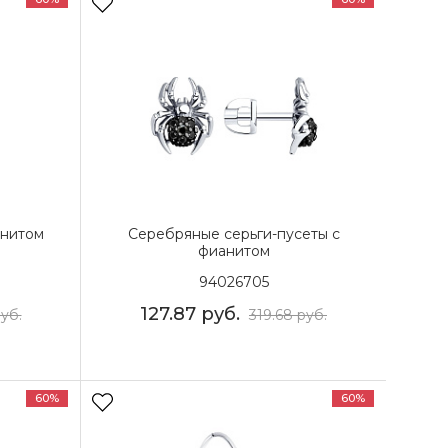
анитом
Серебряные серьги-пусеты с
фианитом
94026705
127.87
руб.
уб.
319.68
руб.
60%
60%