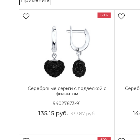
Применить
60%
Серебряные серьги с подвеской с
Сереб
фианитом
94027673-91
135.15
руб.
14
337.87
руб.
60%