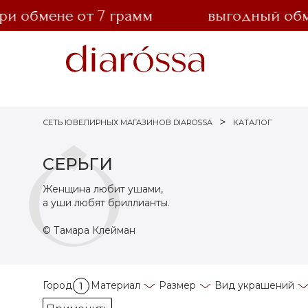
мене от 7 грамм
выгодный обмен зо
СЕТЬ ЮВЕЛИРНЫХ МАГАЗИНОВ DIAROSSA
КАТАЛОГ
СЕРЬГИ
Женщина любит ушами,
а уши любят бриллианты.
© Тамара Клейман
Город
Материал
Размер
Вид украшений
1