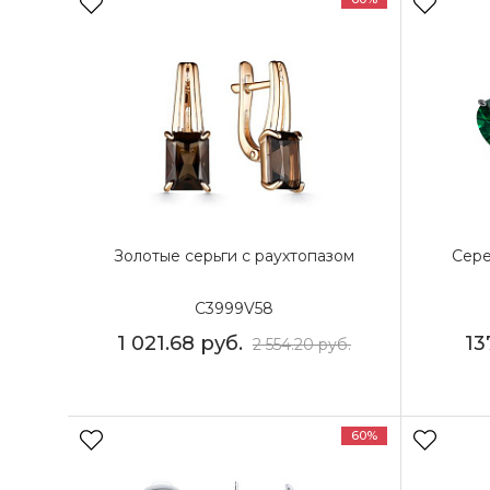
Золотые серьги с раухтопазом
Сере
С3999V58
1 021.68
руб.
13
2 554.20
руб.
60%