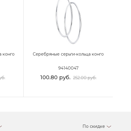
а конго
Серебряные серьги-кольца конго
94140047
100.80
руб.
уб.
252.00
руб.
По скидке