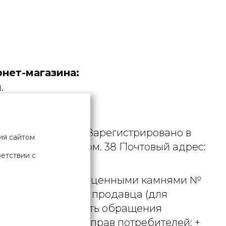
нет-магазина:
.
дустрия».
. УНП 190729471. Зарегистрировано в
ия сайтом
рициуса, д. 9А, пом. 38 Почтовый адрес:
ветствии с
 металлами и драгоценными камнями №
актного телефона продавца (для
вцом рассматривать обращения
ьством о защите прав потребителей: +