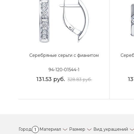
Серебряные серьги с фианитом
Сереб
94-120-01544-1
131.53
руб.
13
328.83
руб.
Город
Материал
Размер
Вид украшений
1