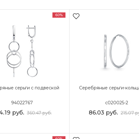
60%
ряные серьги с подвеской
Серебряные серьги-кольц
94022767
с020025-2
4.19
руб.
86.03
руб.
360.47
руб.
215.07
р
60%