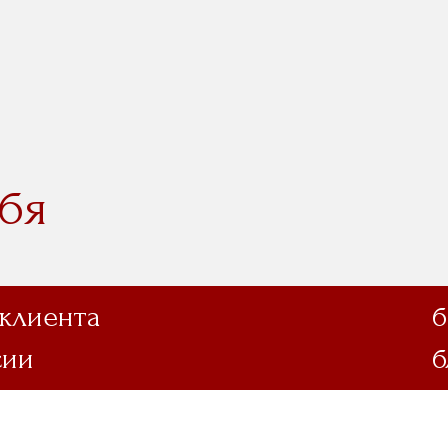
бя
 клиента
б
сии
б