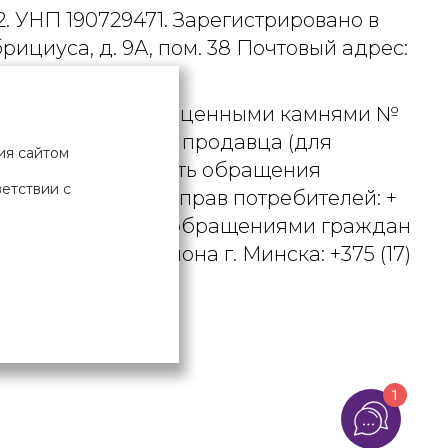
. УНП 190729471. Зарегистрировано в
рициуса, д. 9А, пом. 38 Почтовый адрес:
 металлами и драгоценными камнями №
актного телефона продавца (для
ия сайтом
вцом рассматривать обращения
ветствии с
ьством о защите прав потребителей: +
вления по работе с обращениями граждан
осковского района г. Минска: +375 (17)
Х ДАННЫХ
1