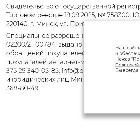
Свидетельство о государственной регист
Торговом реестре 19.09.2025, № 758300. Ю
220140, г. Минск, ул. Притыцкого, д.79, пом
Специальное разрешение (лицензия) на
02200/21-00784, выдано Министерством 
Наш сайт 
обращений покупателей интернет-магази
и обеспечи
Нажав "При
покупателей интернет-магазина о наруше
Политикой
375 29 340-05-85, info@diarossa.by. Но
Вы всегда 
и юридических лиц Минского городского 
368-80-49.
ПОЛЬЗОВ