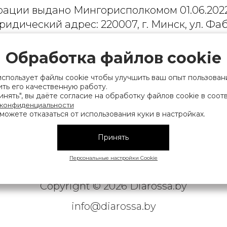
рации выдано Мингорисполкомом 01.06.2022
ридический адрес: 220007, г. Минск, ул. Фаб
. 9
Обработка файлов cookie
 деятельность, связанную с драгоценными
финансов Республики Беларусь. Номер конт
использует файлы cookie чтобы улучшить ваш опыт пользован
на), а также лица уполномоченного прода
ть его качественную работу.
нять", вы даёте согласие на обработку файлов cookie в соот
нии их прав, предусмотренных законодател
 конфиденциальности
мера контактных телефонов работников упра
можете отказаться от использования куки в настройках.
исполнительного комитета, администрация М
Принять
Персональные настройки Cookie
|
АТЕЛЬСКОЕ СОГЛАШЕНИЕ
ОБРАБОТКА ПЕРСОНАЛЬНЫ
Copyright © 2026 Diarossa.by
info@diarossa.by