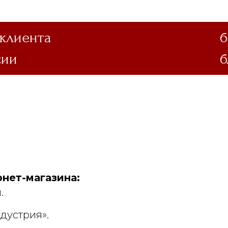
 клиента
б
сии
б
нет-магазина:
.
дустрия».