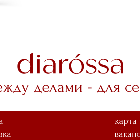
ежду делами - для се
а
карта
вка
вакан