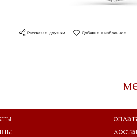
Рассказать друзьям
Добавить в избранное
м
кты
оплат
ины
доста