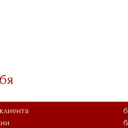
бя
 клиента
б
сии
б