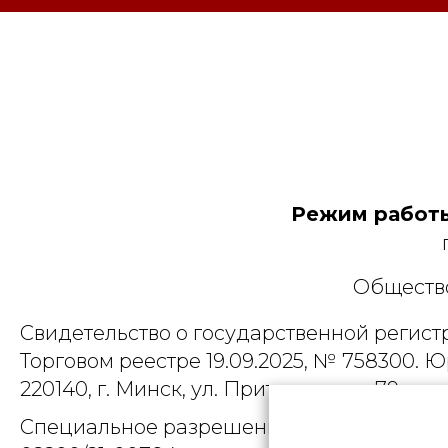
Режим работы
Общество
Свидетельство о государственной регист
Торговом реестре 19.09.2025, № 758300. Ю
220140, г. Минск, ул. Притыцкого, д.79, пом
Специальное разрешение (лицензия) на