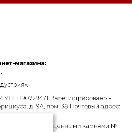
нет-магазина:
.
дустрия».
. УНП 190729471. Зарегистрировано в
рициуса, д. 9А, пом. 38 Почтовый адрес:
 металлами и драгоценными камнями №