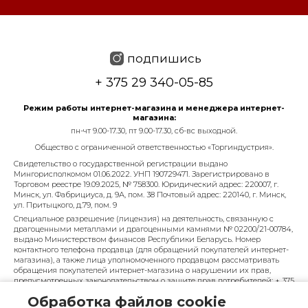
подпишись
+ 375 29 340-05-85
Режим работы интернет-магазина и менеджера интернет-
магазина:
пн-чт 9.00-17.30, пт 9.00-17.30, сб-вс выходной.
Общество с ограниченной ответственностью «Торгиндустрия».
Свидетельство о государственной регистрации выдано
Мингорисполкомом 01.06.2022. УНП 190729471. Зарегистрировано в
Торговом реестре 19.09.2025, № 758300. Юридический адрес: 220007, г.
Минск, ул. Фабрициуса, д. 9А, пом. 38 Почтовый адрес: 220140, г. Минск,
ул. Притыцкого, д.79, пом. 9
Специальное разрешение (лицензия) на деятельность, связанную с
драгоценными металлами и драгоценными камнями № 02200/21-00784,
выдано Министерством финансов Республики Беларусь. Номер
контактного телефона продавца (для обращений покупателей интернет-
магазина), а также лица уполномоченного продавцом рассматривать
обращения покупателей интернет-магазина о нарушении их прав,
предусмотренных законодательством о защите прав потребителей: + 375
29 340-05-85, info@diarossa.by. Номера контактных телефонов работников
Обработка файлов cookie
управления по работе с обращениями граждан и юридических лиц