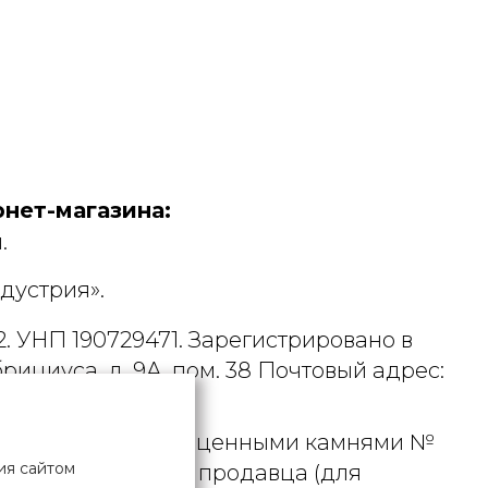
нет-магазина:
.
дустрия».
. УНП 190729471. Зарегистрировано в
рициуса, д. 9А, пом. 38 Почтовый адрес:
 металлами и драгоценными камнями №
ия сайтом
актного телефона продавца (для