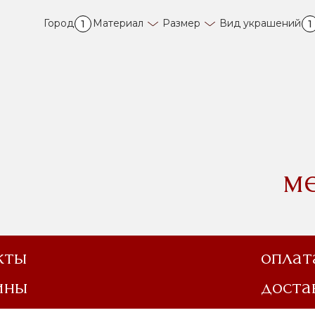
Город
Материал
Размер
Вид украшений
1
1
м
кты
оплат
ины
доста