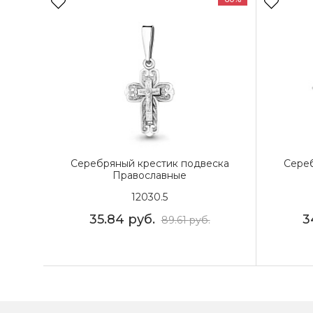
Серебряный крестик подвеска
Сереб
Православные
12030.5
35.84
руб.
3
89.61
руб.