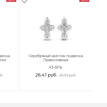
веска
Серебряный крестик подвеска
том
Православные
К3-557р
26.41
руб.
б.
66.03
руб.