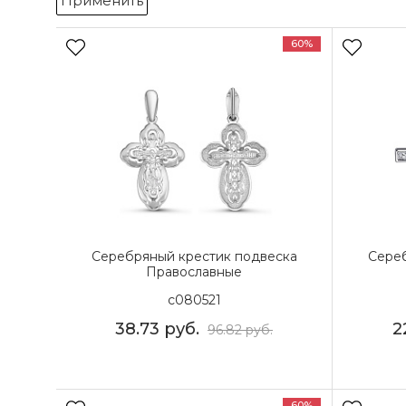
Применить
60%
Серебряный крестик подвеска
Сереб
Православные
с080521
38.73
руб.
2
96.82
руб.
60%