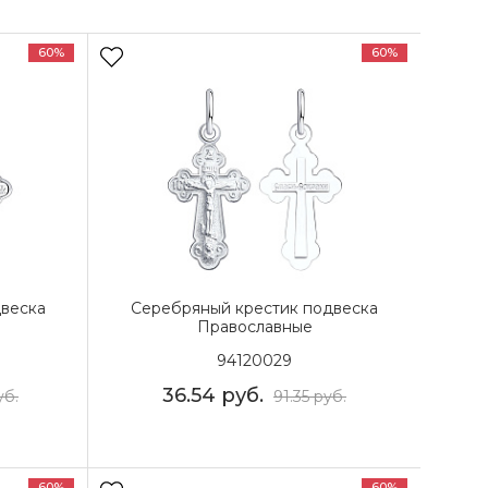
60%
60%
веска
Серебряный крестик подвеска
Православные
94120029
36.54
руб.
уб.
91.35
руб.
60%
60%