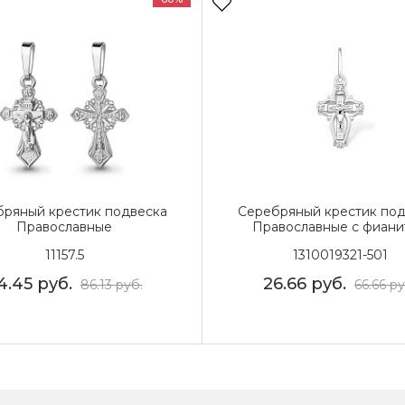
ряный крестик подвеска
Серебряный крестик под
Православные
Православные с фиани
11157.5
1310019321-501
4.45
руб.
26.66
руб.
86.13
руб.
66.66
ру