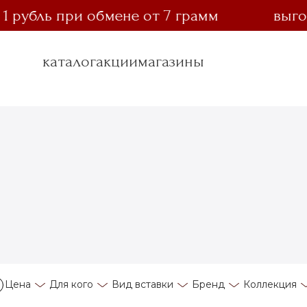
бль при обмене от 7 грамм
выгодный
каталог
акции
магазины
Цена
Для кого
Вид вставки
Бренд
Коллекция