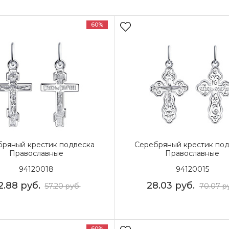
60%
ряный крестик подвеска
Серебряный крестик под
Православные
Православные
94120018
94120015
2.88
руб.
28.03
руб.
57.20
руб.
70.07
р
60%