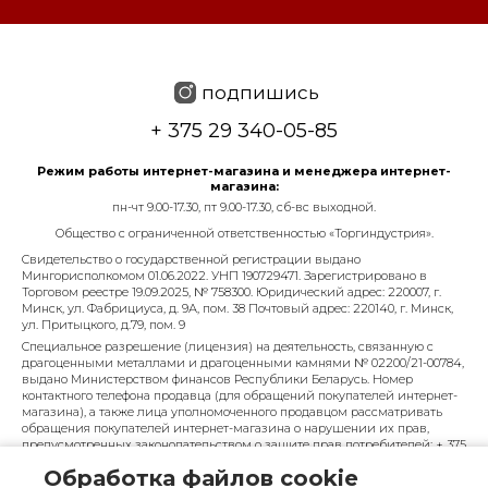
подпишись
+ 375 29 340-05-85
Режим работы интернет-магазина и менеджера интернет-
магазина:
пн-чт 9.00-17.30, пт 9.00-17.30, сб-вс выходной.
Общество с ограниченной ответственностью «Торгиндустрия».
Свидетельство о государственной регистрации выдано
Мингорисполкомом 01.06.2022. УНП 190729471. Зарегистрировано в
Торговом реестре 19.09.2025, № 758300. Юридический адрес: 220007, г.
Минск, ул. Фабрициуса, д. 9А, пом. 38 Почтовый адрес: 220140, г. Минск,
ул. Притыцкого, д.79, пом. 9
Специальное разрешение (лицензия) на деятельность, связанную с
драгоценными металлами и драгоценными камнями № 02200/21-00784,
выдано Министерством финансов Республики Беларусь. Номер
контактного телефона продавца (для обращений покупателей интернет-
магазина), а также лица уполномоченного продавцом рассматривать
обращения покупателей интернет-магазина о нарушении их прав,
предусмотренных законодательством о защите прав потребителей: + 375
29 340-05-85, info@diarossa.by. Номера контактных телефонов работников
Обработка файлов cookie
управления по работе с обращениями граждан и юридических лиц