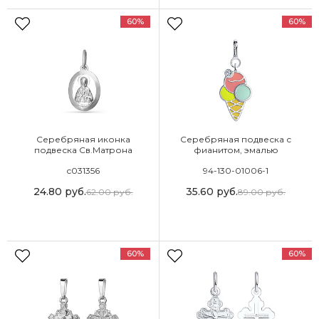
60%
60%
Серебряная иконка
Серебряная подвеска с
подвеска Св.Матрона
фианитом, эмалью
Московская
с031356
94-130-01006-1
24.80
руб.
35.60
руб.
62.00
руб.
89.00
руб.
60%
60%