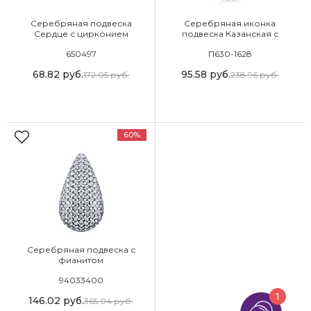
Серебряная подвеска
Серебряная иконка
Сердце с цирконием
подвеска Казанская с
фианитом
650497
П630-1628
68.82
руб.
95.58
руб.
172.05
руб.
238.96
руб.
60%
Серебряная подвеска с
фианитом
94033400
1
146.02
руб.
365.04
руб.