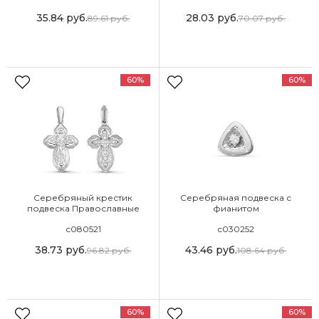
35.84
руб.
28.03
руб.
89.61
руб.
70.07
руб.
60%
60%
Серебряный крестик
Серебряная подвеска с
подвеска Православные
фианитом
с080521
с030252
38.73
руб.
43.46
руб.
96.82
руб.
108.64
руб.
60%
60%