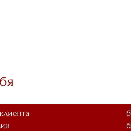
бя
 клиента
б
сии
б