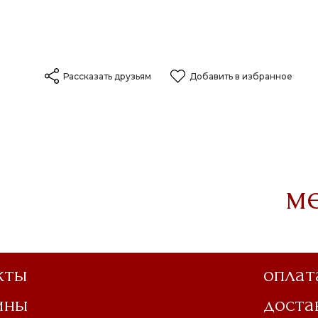
Рассказать друзьям
Добавить в избранное
м
кты
оплат
ины
доста