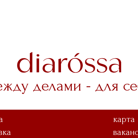
ежду делами - для се
а
карта
вка
вакан