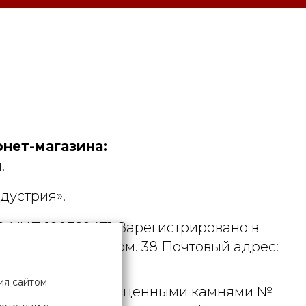
нет-магазина:
.
дустрия».
. УНП 190729471. Зарегистрировано в
рициуса, д. 9А, пом. 38 Почтовый адрес:
ия сайтом
 металлами и драгоценными камнями №