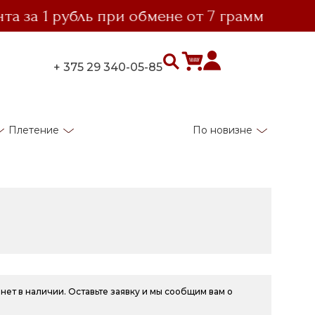
а 1 рубль при обмене от 7 грамм
вы
+ 375 29 340-05-85
Плетение
По новизне
нет в наличии. Оставьте заявку и мы сообщим вам о