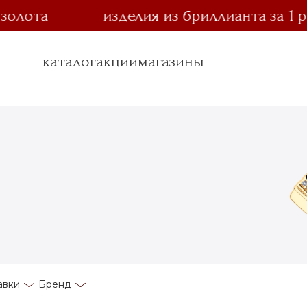
ота
изделия из бриллианта за 1 руб
каталог
акции
магазины
авки
Бренд