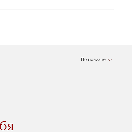
По новизне
бя