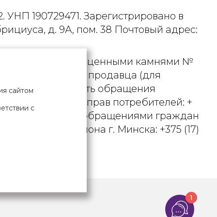
. УНП 190729471. Зарегистрировано в
рициуса, д. 9А, пом. 38 Почтовый адрес:
 металлами и драгоценными камнями №
актного телефона продавца (для
вцом рассматривать обращения
ия сайтом
ьством о защите прав потребителей: +
ветствии с
вления по работе с обращениями граждан
осковского района г. Минска: +375 (17)
Х ДАННЫХ
1