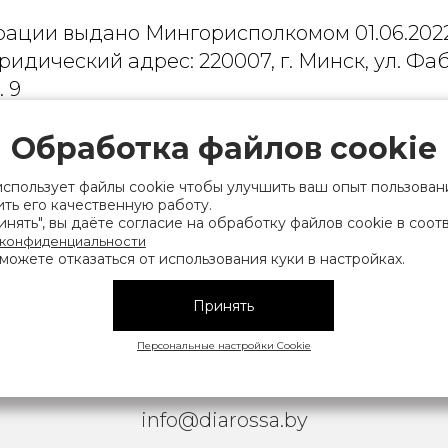
рации выдано Мингорисполкомом 01.06.2022
ридический адрес: 220007, г. Минск, ул. Фаб
. 9
 деятельность, связанную с драгоценными
Обработка файлов cookie
финансов Республики Беларусь. Номер конт
на), а также лица уполномоченного прода
использует файлы cookie чтобы улучшить ваш опыт пользован
ть его качественную работу.
нии их прав, предусмотренных законодател
нять", вы даёте согласие на обработку файлов cookie в соот
мера контактных телефонов работников упра
 конфиденциальности
можете отказаться от использования куки в настройках.
исполнительного комитета, администрация М
Принять
|
АТЕЛЬСКОЕ СОГЛАШЕНИЕ
ОБРАБОТКА ПЕРСОНАЛЬНЫ
Персональные настройки Cookie
Copyright © 2026 Diarossa.by
info@diarossa.by