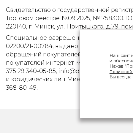
Свидетельство о государственной регист
Торговом реестре 19.09.2025, № 758300. Ю
220140, г. Минск, ул. Притыцкого, д.79, пом
Специальное разрешение (лицензия) на
02200/21-00784, выдано Министерством 
обращений покупателей интернет-магази
Наш сайт 
и обеспечи
покупателей интернет-магазина о наруше
Нажав "При
375 29 340-05-85, info@diarossa.by. Но
Политикой
Вы всегда 
и юридических лиц Минского городского 
368-80-49.
ПОЛЬЗОВ