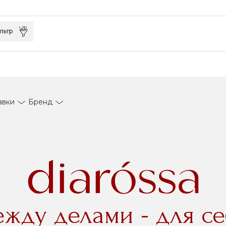
льтр
авки
Бренд
ежду делами - для се