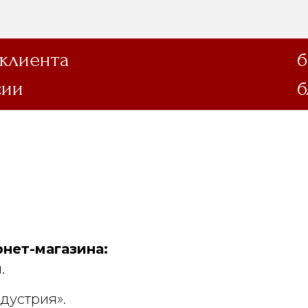
 клиента
б
сии
б
нет-магазина:
.
дустрия».