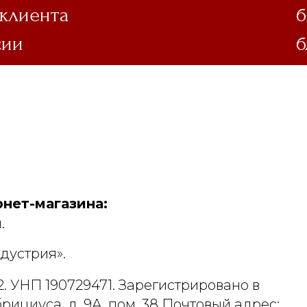
 клиента
б
сии
б
нет-магазина:
.
дустрия».
. УНП 190729471. Зарегистрировано в
рициуса, д. 9А, пом. 38 Почтовый адрес: