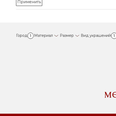
Применить
Город
Материал
Размер
Вид украшений
1
1
м