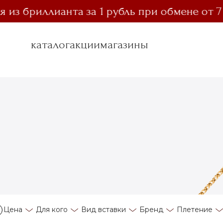
з бриллианта за 1 рубль при обмене от 7 гр
каталог
акции
магазины
Цена
Для кого
Вид вставки
Бренд
Плетение