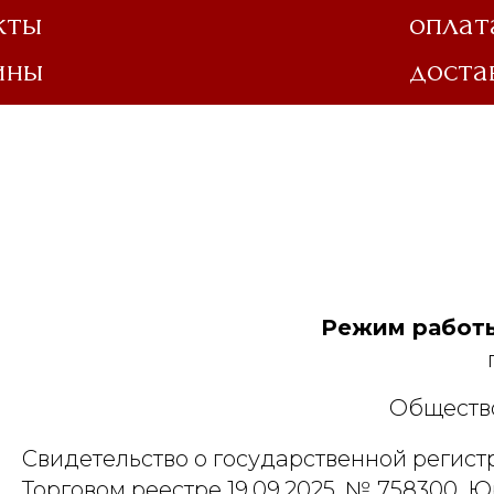
кты
оплат
ины
доста
Режим работы
Общество
Свидетельство о государственной регист
Торговом реестре 19.09.2025, № 758300. Ю