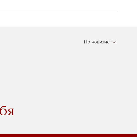
По новизне
бя