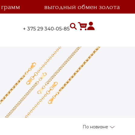
амм
выгодный обмен золота
+ 375 29 340-05-85
По новизне