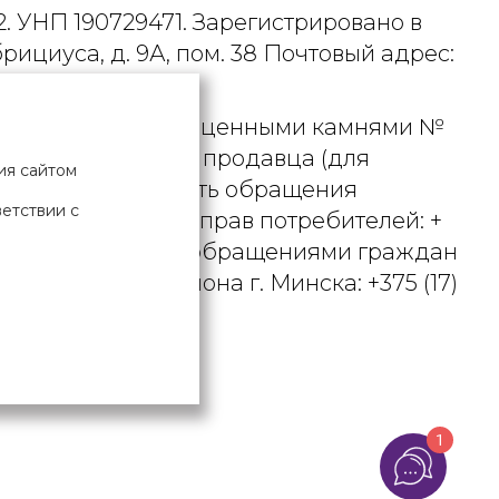
. УНП 190729471. Зарегистрировано в
рициуса, д. 9А, пом. 38 Почтовый адрес:
 металлами и драгоценными камнями №
актного телефона продавца (для
ия сайтом
вцом рассматривать обращения
ветствии с
ьством о защите прав потребителей: +
вления по работе с обращениями граждан
осковского района г. Минска: +375 (17)
Х ДАННЫХ
1