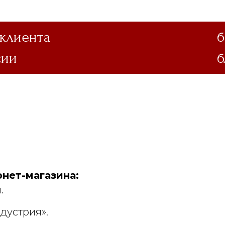
 клиента
б
сии
б
нет-магазина:
.
дустрия».