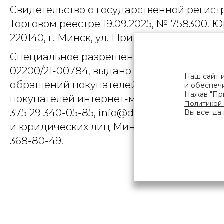
Свидетельство о государственной регист
Торговом реестре 19.09.2025, № 758300. Ю
220140, г. Минск, ул. Притыцкого, д.79, пом
Специальное разрешение (лицензия) на
02200/21-00784, выдано Министерством 
Наш сайт 
обращений покупателей интернет-магази
и обеспечи
Нажав "При
покупателей интернет-магазина о наруше
Политикой
375 29 340-05-85, info@diarossa.by. Но
Вы всегда 
и юридических лиц Минского городского 
368-80-49.
ПОЛЬЗОВ