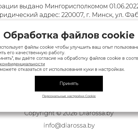
рации выдано Мингорисполкомом 01.06.2022
ридический адрес: 220007, г. Минск, ул. Фаб
. 9
Обработка файлов cookie
 деятельность, связанную с драгоценными
финансов Республики Беларусь. Номер конт
использует файлы cookie чтобы улучшить ваш опыт пользован
на), а также лица уполномоченного прода
ть его качественную работу.
нять", вы даёте согласие на обработку файлов cookie в соот
нии их прав, предусмотренных законодател
 конфиденциальности
мера контактных телефонов работников упра
можете отказаться от использования куки в настройках.
исполнительного комитета, администрация М
Принять
Персональные настройки Cookie
|
АТЕЛЬСКОЕ СОГЛАШЕНИЕ
ОБРАБОТКА ПЕРСОНАЛЬНЫ
Copyright © 2026 Diarossa.by
info@diarossa.by