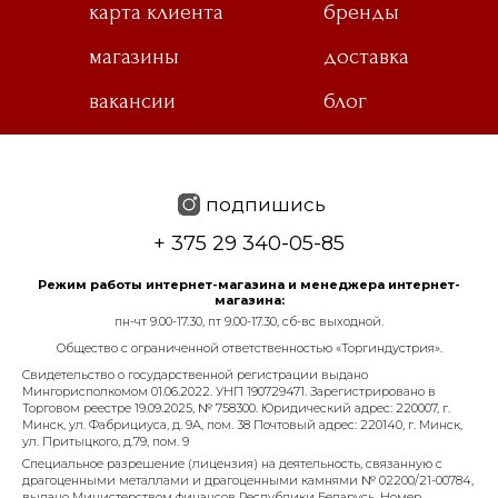
карта клиента
бренды
магазины
доставка
вакансии
блог
подпишись
+ 375 29 340-05-85
Режим работы интернет-магазина и менеджера интернет-
магазина:
пн-чт 9.00-17.30, пт 9.00-17.30, сб-вс выходной.
Общество с ограниченной ответственностью «Торгиндустрия».
Свидетельство о государственной регистрации выдано
Мингорисполкомом 01.06.2022. УНП 190729471. Зарегистрировано в
Торговом реестре 19.09.2025, № 758300. Юридический адрес: 220007, г.
Минск, ул. Фабрициуса, д. 9А, пом. 38 Почтовый адрес: 220140, г. Минск,
ул. Притыцкого, д.79, пом. 9
Специальное разрешение (лицензия) на деятельность, связанную с
драгоценными металлами и драгоценными камнями № 02200/21-00784,
выдано Министерством финансов Республики Беларусь. Номер