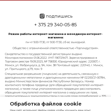
подпишись
+ 375 29 340-05-85
Режим работы интернет-магазина и менеджера интернет-
магазина:
пн-чт 9.00-17.30, пт 9.00-17.30, сб-вс выходной.
Общество с ограниченной ответственностью «Торгиндустрия».
Свидетельство о государственной регистрации выдано
Мингорисполкомом 01.06.2022. УНП 190729471. Зарегистрировано в
Торговом реестре 19.09.2025, № 758300. Юридический адрес: 220007, г.
Минск, ул. Фабрициуса, д. 9А, пом. 38 Почтовый адрес: 220140, г. Минск,
ул. Притыцкого, д.79, пом. 9
Специальное разрешение (лицензия) на деятельность, связанную с
драгоценными металлами и драгоценными камнями № 02200/21-00784,
выдано Министерством финансов Республики Беларусь. Номер
контактного телефона продавца (для обращений покупателей интернет-
магазина), а также лица уполномоченного продавцом рассматривать
обращения покупателей интернет-магазина о нарушении их прав,
предусмотренных законодательством о защите прав потребителей: + 375
29 340-05-85, info@diarossa.by. Номера контактных телефонов работников
Обработка файлов cookie
управления по работе с обращениями граждан и юридических лиц
Минского городского исполнительного комитета, администрация
Наш сайт использует файлы cookie чтобы улучшить ваш опыт
Московского района г. Минска: +375 (17) 368-80-49.