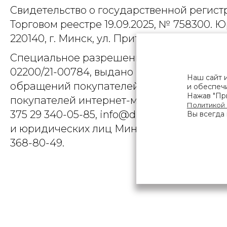
Свидетельство о государственной регист
Торговом реестре 19.09.2025, № 758300. Ю
220140, г. Минск, ул. Притыцкого, д.79, пом
Специальное разрешение (лицензия) на
02200/21-00784, выдано Министерством 
Наш сайт 
обращений покупателей интернет-магази
и обеспечи
Нажав "При
покупателей интернет-магазина о наруше
Политикой
375 29 340-05-85, info@diarossa.by. Но
Вы всегда 
и юридических лиц Минского городского 
368-80-49.
ПОЛЬЗОВ