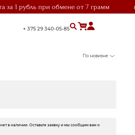
 1 рубль при обмене от 7 грамм
выго
+ 375 29 340-05-85
По новизне
нет в наличии. Оставьте заявку и мы сообщим вам о