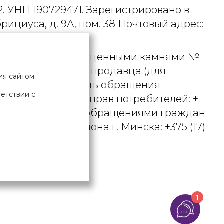
. УНП 190729471. Зарегистрировано в
рициуса, д. 9А, пом. 38 Почтовый адрес:
 металлами и драгоценными камнями №
актного телефона продавца (для
ия сайтом
вцом рассматривать обращения
ветствии с
ьством о защите прав потребителей: +
вления по работе с обращениями граждан
осковского района г. Минска: +375 (17)
Х ДАННЫХ
1