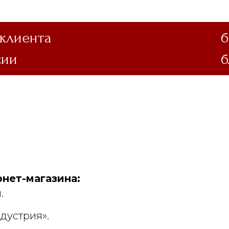
 клиента
б
сии
б
нет-магазина:
.
дустрия».