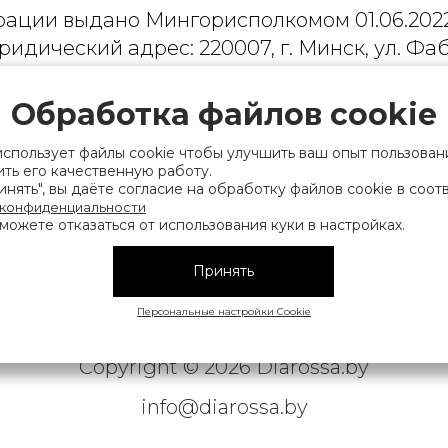
рации выдано Мингорисполкомом 01.06.2022
ридический адрес: 220007, г. Минск, ул. Фаб
. 9
Обработка файлов cookie
 деятельность, связанную с драгоценными
финансов Республики Беларусь. Номер конт
использует файлы cookie чтобы улучшить ваш опыт пользован
на), а также лица уполномоченного прода
ть его качественную работу.
нять", вы даёте согласие на обработку файлов cookie в соот
нии их прав, предусмотренных законодател
 конфиденциальности
мера контактных телефонов работников упра
можете отказаться от использования куки в настройках.
исполнительного комитета, администрация М
Принять
Персональные настройки Cookie
|
АТЕЛЬСКОЕ СОГЛАШЕНИЕ
ОБРАБОТКА ПЕРСОНАЛЬНЫ
Copyright © 2026 Diarossa.by
info@diarossa.by