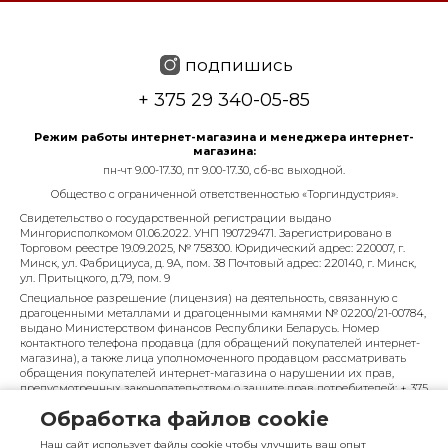
подпишись
+ 375 29 340-05-85
Режим работы интернет-магазина и менеджера интернет-
магазина:
пн-чт 9.00-17.30, пт 9.00-17.30, сб-вс выходной.
Общество с ограниченной ответственностью «Торгиндустрия».
Свидетельство о государственной регистрации выдано
Мингорисполкомом 01.06.2022. УНП 190729471. Зарегистрировано в
Торговом реестре 19.09.2025, № 758300. Юридический адрес: 220007, г.
Минск, ул. Фабрициуса, д. 9А, пом. 38 Почтовый адрес: 220140, г. Минск,
ул. Притыцкого, д.79, пом. 9
Специальное разрешение (лицензия) на деятельность, связанную с
драгоценными металлами и драгоценными камнями № 02200/21-00784,
выдано Министерством финансов Республики Беларусь. Номер
контактного телефона продавца (для обращений покупателей интернет-
магазина), а также лица уполномоченного продавцом рассматривать
обращения покупателей интернет-магазина о нарушении их прав,
предусмотренных законодательством о защите прав потребителей: + 375
29 340-05-85, info@diarossa.by. Номера контактных телефонов работников
Обработка файлов cookie
управления по работе с обращениями граждан и юридических лиц
Минского городского исполнительного комитета, администрация
Наш сайт использует файлы cookie чтобы улучшить ваш опыт
Московского района г. Минска: +375 (17) 368-80-49.