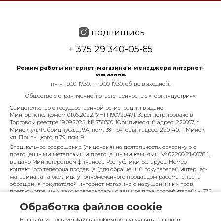
подпишись
+ 375 29 340-05-85
Режим работы интернет-магазина и менеджера интернет-
магазина:
пн-чт 9.00-17.30, пт 9.00-17.30, сб-вс выходной.
Общество с ограниченной ответственностью «Торгиндустрия».
Свидетельство о государственной регистрации выдано
Мингорисполкомом 01.06.2022. УНП 190729471. Зарегистрировано в
Торговом реестре 19.09.2025, № 758300. Юридический адрес: 220007, г.
Минск, ул. Фабрициуса, д. 9А, пом. 38 Почтовый адрес: 220140, г. Минск,
ул. Притыцкого, д.79, пом. 9
Специальное разрешение (лицензия) на деятельность, связанную с
драгоценными металлами и драгоценными камнями № 02200/21-00784,
выдано Министерством финансов Республики Беларусь. Номер
контактного телефона продавца (для обращений покупателей интернет-
магазина), а также лица уполномоченного продавцом рассматривать
обращения покупателей интернет-магазина о нарушении их прав,
предусмотренных законодательством о защите прав потребителей: + 375
29 340-05-85, info@diarossa.by. Номера контактных телефонов работников
Обработка файлов cookie
управления по работе с обращениями граждан и юридических лиц
Минского городского исполнительного комитета, администрация
Наш сайт использует файлы cookie чтобы улучшить ваш опыт
Московского района г. Минска: +375 (17) 368-80-49.