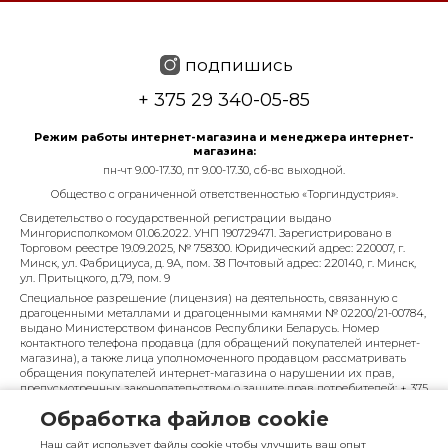
подпишись
+ 375 29 340-05-85
Режим работы интернет-магазина и менеджера интернет-
магазина:
пн-чт 9.00-17.30, пт 9.00-17.30, сб-вс выходной.
Общество с ограниченной ответственностью «Торгиндустрия».
Свидетельство о государственной регистрации выдано
Мингорисполкомом 01.06.2022. УНП 190729471. Зарегистрировано в
Торговом реестре 19.09.2025, № 758300. Юридический адрес: 220007, г.
Минск, ул. Фабрициуса, д. 9А, пом. 38 Почтовый адрес: 220140, г. Минск,
ул. Притыцкого, д.79, пом. 9
Специальное разрешение (лицензия) на деятельность, связанную с
драгоценными металлами и драгоценными камнями № 02200/21-00784,
выдано Министерством финансов Республики Беларусь. Номер
контактного телефона продавца (для обращений покупателей интернет-
магазина), а также лица уполномоченного продавцом рассматривать
обращения покупателей интернет-магазина о нарушении их прав,
предусмотренных законодательством о защите прав потребителей: + 375
29 340-05-85, info@diarossa.by. Номера контактных телефонов работников
Обработка файлов cookie
управления по работе с обращениями граждан и юридических лиц
Минского городского исполнительного комитета, администрация
Наш сайт использует файлы cookie чтобы улучшить ваш опыт
Московского района г. Минска: +375 (17) 368-80-49.