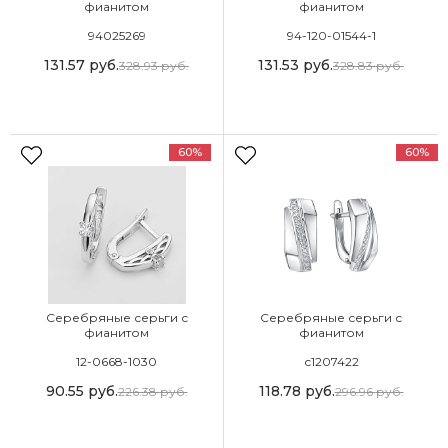
фианитом
фианитом
94025269
94-120-01544-1
131.57
руб.
131.53
руб.
328.93
руб.
328.83
руб.
60%
60%
Серебряные серьги с
Серебряные серьги с
фианитом
фианитом
12-0668-1030
с1207422
90.55
руб.
118.78
руб.
226.38
руб.
296.96
руб.