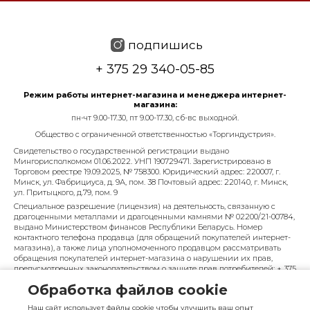
подпишись
+ 375 29 340-05-85
Режим работы интернет-магазина и менеджера интернет-
магазина:
пн-чт 9.00-17.30, пт 9.00-17.30, сб-вс выходной.
Общество с ограниченной ответственностью «Торгиндустрия».
Свидетельство о государственной регистрации выдано
Мингорисполкомом 01.06.2022. УНП 190729471. Зарегистрировано в
Торговом реестре 19.09.2025, № 758300. Юридический адрес: 220007, г.
Минск, ул. Фабрициуса, д. 9А, пом. 38 Почтовый адрес: 220140, г. Минск,
ул. Притыцкого, д.79, пом. 9
Специальное разрешение (лицензия) на деятельность, связанную с
драгоценными металлами и драгоценными камнями № 02200/21-00784,
выдано Министерством финансов Республики Беларусь. Номер
контактного телефона продавца (для обращений покупателей интернет-
магазина), а также лица уполномоченного продавцом рассматривать
обращения покупателей интернет-магазина о нарушении их прав,
предусмотренных законодательством о защите прав потребителей: + 375
29 340-05-85, info@diarossa.by. Номера контактных телефонов работников
Обработка файлов cookie
управления по работе с обращениями граждан и юридических лиц
Минского городского исполнительного комитета, администрация
Наш сайт использует файлы cookie чтобы улучшить ваш опыт
Московского района г. Минска: +375 (17) 368-80-49.