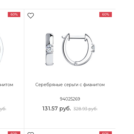
60%
60%
анитом
Серебряные серьги с фианитом
94025269
131.57
руб.
уб.
328.93
руб.
60%
60%