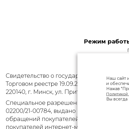
Режим работы
Общество
Свидетельство о государственной регист
Наш сайт 
Торговом реестре 19.09.2025, № 758300. Ю
и обеспечи
Нажав "При
220140, г. Минск, ул. Притыцкого, д.79, пом
Политикой
Вы всегда 
Специальное разрешение (лицензия) на
02200/21-00784, выдано Министерством 
обращений покупателей интернет-магази
покупателей интернет-магазина о наруше