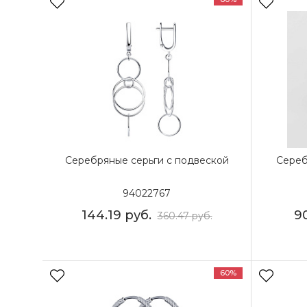
Серебряные серьги с подвеской
Сереб
94022767
144.19
руб.
9
360.47
руб.
60%