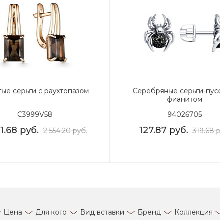
тые серьги с раухтопазом
Серебряные серьги-пус
фианитом
С3999V58
94026705
21.68
руб.
127.87
руб.
2 554.20
руб.
319.68
р
Цена
Для кого
Вид вставки
Бренд
Коллекция