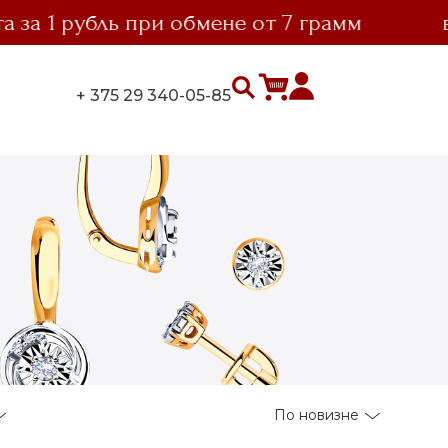
1 рубль при обмене от 7 грамм
выго
+ 375 29 340-05-85
По новизне