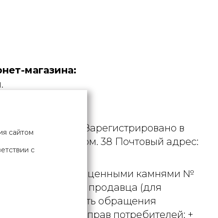
нет-магазина:
.
дустрия».
. УНП 190729471. Зарегистрировано в
ия сайтом
рициуса, д. 9А, пом. 38 Почтовый адрес:
ветствии с
 металлами и драгоценными камнями №
актного телефона продавца (для
вцом рассматривать обращения
ьством о защите прав потребителей: +