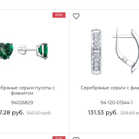
60%
бряные серьги-пусеты с
Серебряные серьги с фи
фианитом
94026829
94-120-01544-1
7.28
руб.
131.53
руб.
343.20
руб.
328.83
р
60%