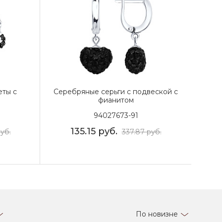
еты с
Серебряные серьги с подвеской с
фианитом
94027673-91
135.15
руб.
уб.
337.87
руб.
По новизне