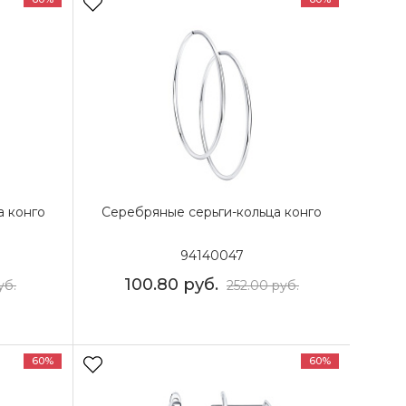
а конго
Серебряные серьги-кольца конго
94140047
100.80
руб.
уб.
252.00
руб.
60%
60%