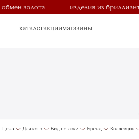
н золота
изделия из бриллианта за 
каталог
акции
магазины
Цена
Для кого
Вид вставки
Бренд
Коллекция