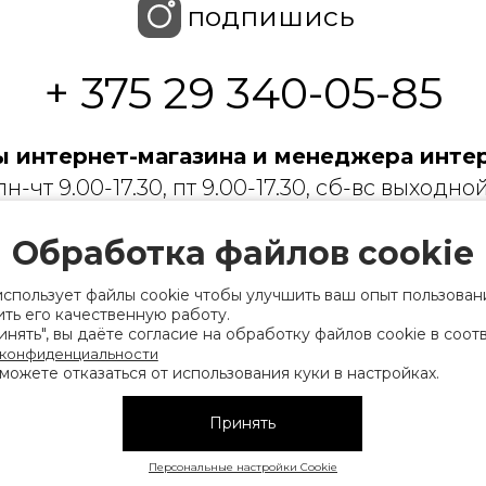
подпишись
+ 375 29 340-05-85
 интернет-магазина и менеджера интер
пн-чт 9.00-17.30, пт 9.00-17.30, сб-вс выходной
 с ограниченной ответственностью «Торгин
Обработка файлов cookie
рации выдано Мингорисполкомом 01.06.2022
использует файлы cookie чтобы улучшить ваш опыт пользован
ридический адрес: 220007, г. Минск, ул. Фаб
ть его качественную работу.
нять", вы даёте согласие на обработку файлов cookie в соот
. 9
 конфиденциальности
можете отказаться от использования куки в настройках.
 деятельность, связанную с драгоценными
финансов Республики Беларусь. Номер конт
Принять
на), а также лица уполномоченного прода
Персональные настройки Cookie
нии их прав, предусмотренных законодател