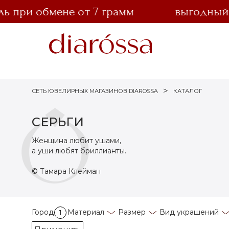
ри обмене от 7 грамм
выгодный обме
СЕТЬ ЮВЕЛИРНЫХ МАГАЗИНОВ DIAROSSA
КАТАЛОГ
СЕРЬГИ
Женщина любит ушами,
а уши любят бриллианты.
© Тамара Клейман
Город
Материал
Размер
Вид украшений
1