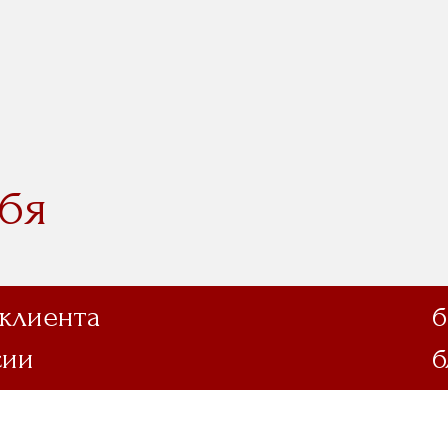
бя
 клиента
б
сии
б