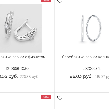
ряные серьги с фианитом
Серебряные серьги-кольц
12-0668-1030
с020025-2
0.55
руб.
86.03
руб.
226.38
руб.
215.07
р
60%