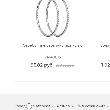
Серебряные серьги-кольца конго
Золо
94140015
95.82
руб.
1 0
239.56
руб.
Город
Материал
Размер
Вид украшений
1