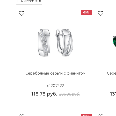
Применить
60%
Серебряные серьги с фианитом
Сере
с1207422
118.78
руб.
13
296.96
руб.
60%