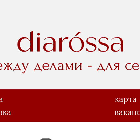
ежду делами - для се
а
карта
вка
вакан