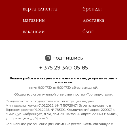
карта клиента
бренды
магазины
доставка
вакансии
блог
подпишись
+ 375 29 340-05-85
Режим работы интернет-магазина и менеджера интернет-
магазина:
пн-чт 9.00-17.30, пт 9.00-17.30, сб-вс выходной.
Общество с ограниченной ответственностью «Торгиндустрия».
Свидетельство о государственной регистрации выдано
Мингорисполкомом 01.06.2022. УНП 190729471. Зарегистрировано в
Торговом реестре 19.09.2025, № 758300. Юридический адрес: 220007, г.
Минск, ул. Фабрициуса, д. 9А, пом. 38 Почтовый адрес: 220140, г. Минск,
ул. Притыцкого, д.79, пом. 9
Специальное разрешение (лицензия) на деятельность, связанную с