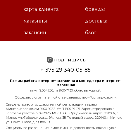
карта клиента
бренды
магазины
доставка
вакансии
блог
подпишись
+ 375 29 340-05-85
Режим работы интернет-магазина и менеджера интернет-
магазина:
пн-чт 9.00-17.30, пт 9.00-17.30, сб-вс выходной.
Общество с ограниченной ответственностью «Торгиндустрия».
Свидетельство о государственной регистрации выдано
Мингорисполкомом 01.06.2022. УНП 190729471. Зарегистрировано в
Торговом реестре 19.09.2025, № 758300. Юридический адрес: 220007, г.
Минск, ул. Фабрициуса, д. 9А, пом. 38 Почтовый адрес: 220140, г. Минск,
ул. Притыцкого, д.79, пом. 9
Специальное разрешение (лицензия) на деятельность, связанную с