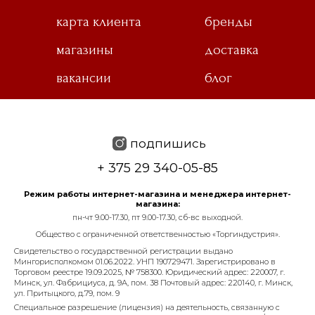
карта клиента
бренды
магазины
доставка
вакансии
блог
подпишись
+ 375 29 340-05-85
Режим работы интернет-магазина и менеджера интернет-
магазина:
пн-чт 9.00-17.30, пт 9.00-17.30, сб-вс выходной.
Общество с ограниченной ответственностью «Торгиндустрия».
Свидетельство о государственной регистрации выдано
Мингорисполкомом 01.06.2022. УНП 190729471. Зарегистрировано в
Торговом реестре 19.09.2025, № 758300. Юридический адрес: 220007, г.
Минск, ул. Фабрициуса, д. 9А, пом. 38 Почтовый адрес: 220140, г. Минск,
ул. Притыцкого, д.79, пом. 9
Специальное разрешение (лицензия) на деятельность, связанную с