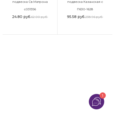
подвеска Св.Матрона
подвеска Казанская с
Московская
фианитом
с031356
П630-1628
24.80
руб.
95.58
руб.
62.00
руб.
238.96
руб.
1