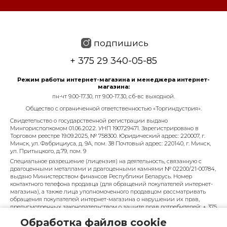
подпишись
+ 375 29 340-05-85
Режим работы интернет-магазина и менеджера интернет-
магазина:
пн-чт 9.00-17.30, пт 9.00-17.30, сб-вс выходной.
Общество с ограниченной ответственностью «Торгиндустрия».
Свидетельство о государственной регистрации выдано
Мингорисполкомом 01.06.2022. УНП 190729471. Зарегистрировано в
Торговом реестре 19.09.2025, № 758300. Юридический адрес: 220007, г.
Минск, ул. Фабрициуса, д. 9А, пом. 38 Почтовый адрес: 220140, г. Минск,
ул. Притыцкого, д.79, пом. 9
Специальное разрешение (лицензия) на деятельность, связанную с
драгоценными металлами и драгоценными камнями № 02200/21-00784,
выдано Министерством финансов Республики Беларусь. Номер
контактного телефона продавца (для обращений покупателей интернет-
магазина), а также лица уполномоченного продавцом рассматривать
обращения покупателей интернет-магазина о нарушении их прав,
предусмотренных законодательством о защите прав потребителей: + 375
29 340-05-85, info@diarossa.by. Номера контактных телефонов работников
Обработка файлов cookie
управления по работе с обращениями граждан и юридических лиц