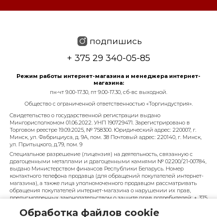
подпишись
+ 375 29 340-05-85
Режим работы интернет-магазина и менеджера интернет-
магазина:
пн-чт 9.00-17.30, пт 9.00-17.30, сб-вс выходной.
Общество с ограниченной ответственностью «Торгиндустрия».
Свидетельство о государственной регистрации выдано
Мингорисполкомом 01.06.2022. УНП 190729471. Зарегистрировано в
Торговом реестре 19.09.2025, № 758300. Юридический адрес: 220007, г.
Минск, ул. Фабрициуса, д. 9А, пом. 38 Почтовый адрес: 220140, г. Минск,
ул. Притыцкого, д.79, пом. 9
Специальное разрешение (лицензия) на деятельность, связанную с
драгоценными металлами и драгоценными камнями № 02200/21-00784,
выдано Министерством финансов Республики Беларусь. Номер
контактного телефона продавца (для обращений покупателей интернет-
магазина), а также лица уполномоченного продавцом рассматривать
обращения покупателей интернет-магазина о нарушении их прав,
предусмотренных законодательством о защите прав потребителей: + 375
29 340-05-85, info@diarossa.by. Номера контактных телефонов работников
Обработка файлов cookie
управления по работе с обращениями граждан и юридических лиц