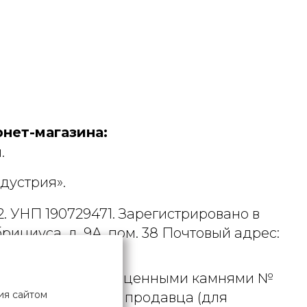
нет-магазина:
.
дустрия».
. УНП 190729471. Зарегистрировано в
рициуса, д. 9А, пом. 38 Почтовый адрес:
 металлами и драгоценными камнями №
ия сайтом
актного телефона продавца (для