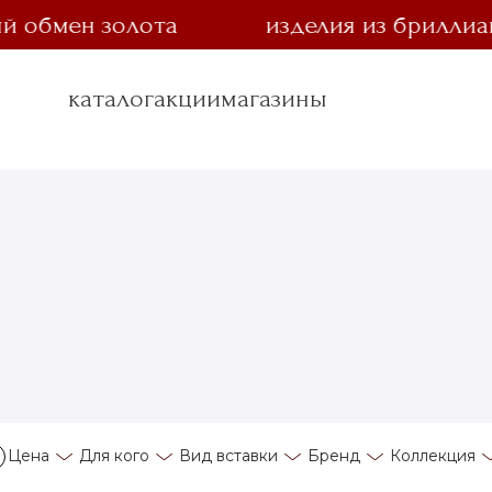
мен золота
изделия из бриллианта з
каталог
акции
магазины
Цена
Для кого
Вид вставки
Бренд
Коллекция