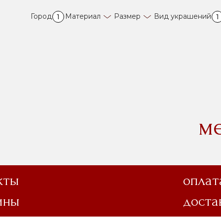
Город
Материал
Размер
Вид украшений
1
1
м
кты
оплат
ины
доста