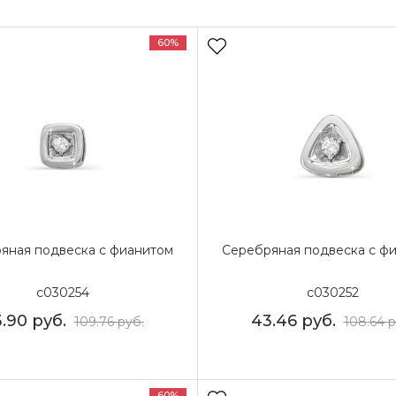
60%
яная подвеска с фианитом
Серебряная подвеска с ф
с030254
с030252
3.90
руб.
43.46
руб.
109.76
руб.
108.64
р
60%