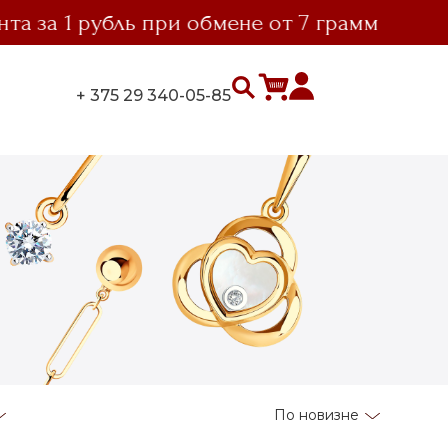
а 1 рубль при обмене от 7 грамм
выг
+ 375 29 340-05-85
По новизне