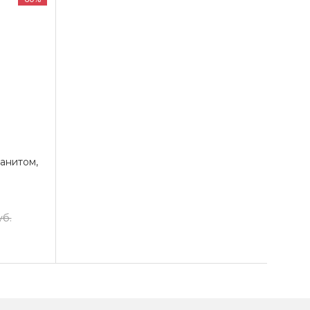
анитом,
уб.