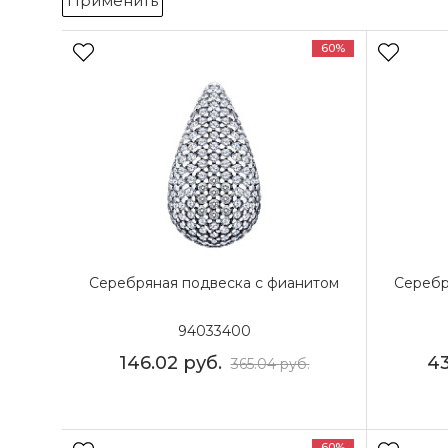
Применить
60%
Серебряная подвеска с фианитом
Серебр
94033400
146.02
руб.
4
365.04
руб.
60%