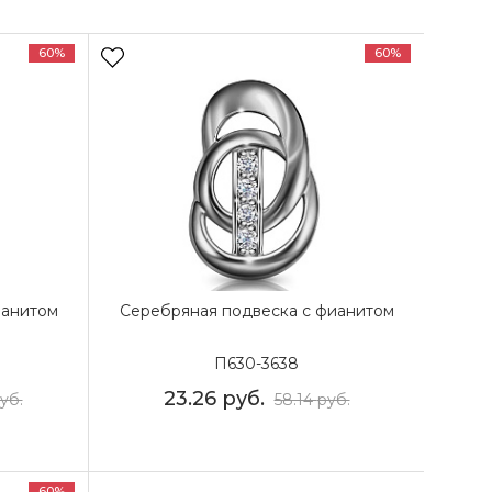
60%
60%
ианитом
Серебряная подвеска с фианитом
П630-3638
23.26
руб.
уб.
58.14
руб.
60%