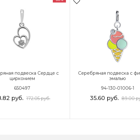
ряная подвеска Сердце с
Серебряная подвеска с фи
цирконием
эмалью
650497
94-130-01006-1
8.82
руб.
35.60
руб.
172.05
руб.
89.00
р