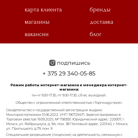
карта клиента
бренды
магазины
доставка
вакансии
блог
подпишись
+ 375 29 340-05-85
Режим работы интернет-магазина и менеджера интернет-
магазина:
пн-чт 9.00-17.30, пт 9.00-17.30, сб-вс выходной.
Общество с ограниченной ответственностью «Торгиндустрия».
Свидетельство о государственной регистрации выдано
Мингорисполкомом 01.06.2022. УНП 190729471. Зарегистрировано в
Торговом реестре 19.09.2025, № 758300. Юридический адрес: 220007, г.
Минск, ул. Фабрициуса, д. 9А, пом. 38 Почтовый адрес: 220140, г. Минск,
ул. Притыцкого, д.79, пом. 9
Специальное разрешение (лицензия) на деятельность, связанную с