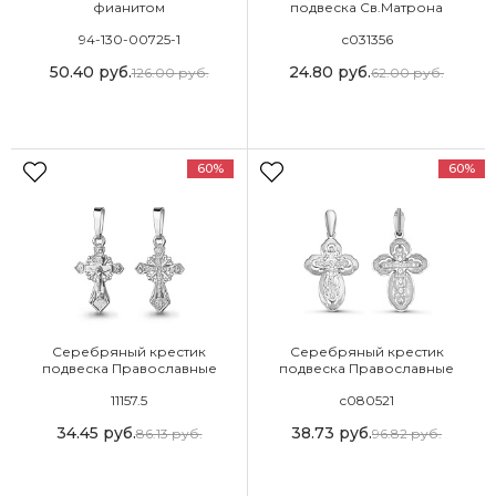
фианитом
подвеска Св.Матрона
Московская
94-130-00725-1
с031356
50.40
руб.
24.80
руб.
126.00
руб.
62.00
руб.
60%
60%
Серебряный крестик
Серебряный крестик
подвеска Православные
подвеска Православные
11157.5
с080521
34.45
руб.
38.73
руб.
86.13
руб.
96.82
руб.