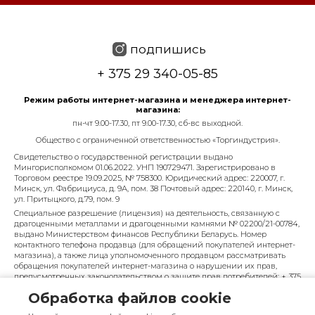
подпишись
+ 375 29 340-05-85
Режим работы интернет-магазина и менеджера интернет-
магазина:
пн-чт 9.00-17.30, пт 9.00-17.30, сб-вс выходной.
Общество с ограниченной ответственностью «Торгиндустрия».
Свидетельство о государственной регистрации выдано
Мингорисполкомом 01.06.2022. УНП 190729471. Зарегистрировано в
Торговом реестре 19.09.2025, № 758300. Юридический адрес: 220007, г.
Минск, ул. Фабрициуса, д. 9А, пом. 38 Почтовый адрес: 220140, г. Минск,
ул. Притыцкого, д.79, пом. 9
Специальное разрешение (лицензия) на деятельность, связанную с
драгоценными металлами и драгоценными камнями № 02200/21-00784,
выдано Министерством финансов Республики Беларусь. Номер
контактного телефона продавца (для обращений покупателей интернет-
магазина), а также лица уполномоченного продавцом рассматривать
обращения покупателей интернет-магазина о нарушении их прав,
предусмотренных законодательством о защите прав потребителей: + 375
29 340-05-85, info@diarossa.by. Номера контактных телефонов работников
Обработка файлов cookie
управления по работе с обращениями граждан и юридических лиц
Минского городского исполнительного комитета, администрация