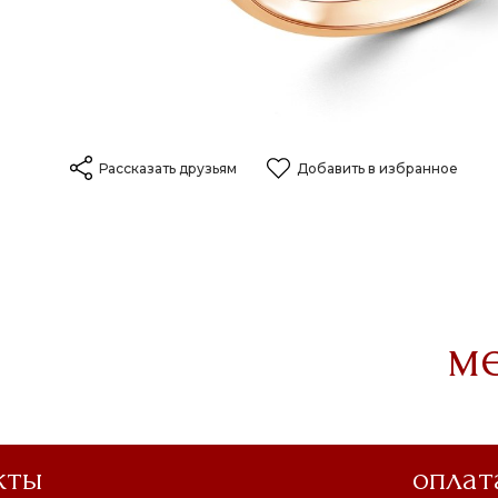
Рассказать друзьям
Добавить в избранное
м
кты
оплат