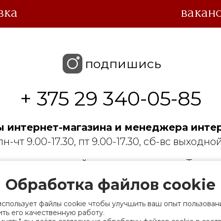
вка
вакан
подпишись
+ 375 29 340-05-85
 интернет-магазина и менеджера интер
пн-чт 9.00-17.30, пт 9.00-17.30, сб-вс выходной
 с ограниченной ответственностью «Торгин
Обработка файлов cookie
рации выдано Мингорисполкомом 01.06.2022
ридический адрес: 220007, г. Минск, ул. Фаб
использует файлы cookie чтобы улучшить ваш опыт пользован
. 9
ть его качественную работу.