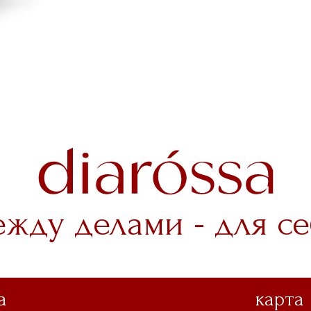
ежду делами - для се
а
карта