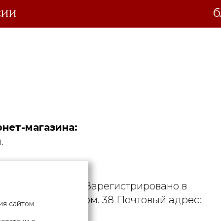
сии
б
нет-магазина:
.
дустрия».
. УНП 190729471. Зарегистрировано в
рициуса, д. 9А, пом. 38 Почтовый адрес:
ия сайтом