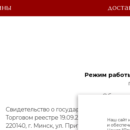
ины
доста
Режим работы
Общество
Свидетельство о государственной регист
Торговом реестре 19.09.2025, № 758300. Ю
Наш сайт 
220140, г. Минск, ул. Притыцкого, д.79, пом
и обеспечи