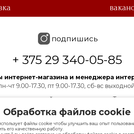
вка
вакан
подпишись
+ 375 29 340-05-85
 интернет-магазина и менеджера интер
пн-чт 9.00-17.30, пт 9.00-17.30, сб-вс выходной
 с ограниченной ответственностью «Торгин
Обработка файлов cookie
рации выдано Мингорисполкомом 01.06.2022
ридический адрес: 220007, г. Минск, ул. Фаб
использует файлы cookie чтобы улучшить ваш опыт пользован
. 9
ть его качественную работу.