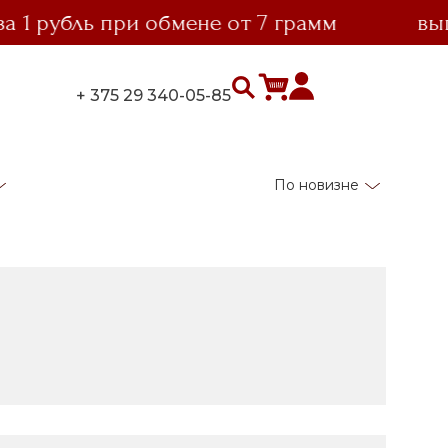
рубль при обмене от 7 грамм
выгодн
+ 375 29 340-05-85
По новизне