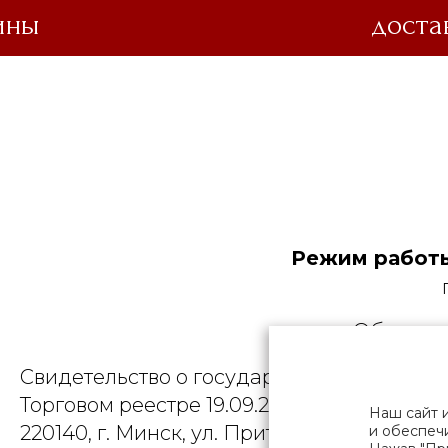
ины
доста
Режим работы
Общество
Свидетельство о государственной регист
Торговом реестре 19.09.2025, № 758300. Ю
Наш сайт 
220140, г. Минск, ул. Притыцкого, д.79, пом
и обеспечи