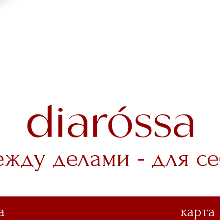
ежду делами - для се
а
карта