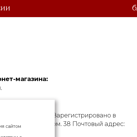
сии
б
нет-магазина:
.
дустрия».
. УНП 190729471. Зарегистрировано в
рициуса, д. 9А, пом. 38 Почтовый адрес:
ия сайтом