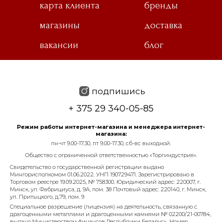
карта клиента
бренды
магазины
доставка
вакансии
блог
подпишись
+ 375 29 340-05-85
Режим работы интернет-магазина и менеджера интернет-
магазина:
пн-чт 9.00-17.30, пт 9.00-17.30, сб-вс выходной.
Общество с ограниченной ответственностью «Торгиндустрия».
Свидетельство о государственной регистрации выдано
Мингорисполкомом 01.06.2022. УНП 190729471. Зарегистрировано в
Торговом реестре 19.09.2025, № 758300. Юридический адрес: 220007, г.
Минск, ул. Фабрициуса, д. 9А, пом. 38 Почтовый адрес: 220140, г. Минск,
ул. Притыцкого, д.79, пом. 9
Специальное разрешение (лицензия) на деятельность, связанную с
драгоценными металлами и драгоценными камнями № 02200/21-00784,
выдано Министерством финансов Республики Беларусь. Номер