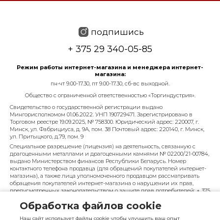
подпишись
+ 375 29 340-05-85
Режим работы интернет-магазина и менеджера интернет-
магазина:
пн-чт 9.00-17.30, пт 9.00-17.30, сб-вс выходной.
Общество с ограниченной ответственностью «Торгиндустрия».
Свидетельство о государственной регистрации выдано
Мингорисполкомом 01.06.2022. УНП 190729471. Зарегистрировано в
Торговом реестре 19.09.2025, № 758300. Юридический адрес: 220007, г.
Минск, ул. Фабрициуса, д. 9А, пом. 38 Почтовый адрес: 220140, г. Минск,
ул. Притыцкого, д.79, пом. 9
Специальное разрешение (лицензия) на деятельность, связанную с
драгоценными металлами и драгоценными камнями № 02200/21-00784,
выдано Министерством финансов Республики Беларусь. Номер
контактного телефона продавца (для обращений покупателей интернет-
магазина), а также лица уполномоченного продавцом рассматривать
обращения покупателей интернет-магазина о нарушении их прав,
предусмотренных законодательством о защите прав потребителей: + 375
29 340-05-85, info@diarossa.by. Номера контактных телефонов работников
Обработка файлов cookie
управления по работе с обращениями граждан и юридических лиц
Минского городского исполнительного комитета, администрация
Наш сайт использует файлы cookie чтобы улучшить ваш опыт
Московского района г. Минска: +375 (17) 368-80-49.