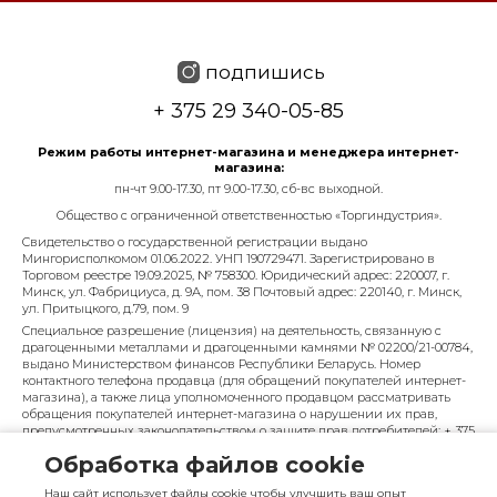
подпишись
+ 375 29 340-05-85
Режим работы интернет-магазина и менеджера интернет-
магазина:
пн-чт 9.00-17.30, пт 9.00-17.30, сб-вс выходной.
Общество с ограниченной ответственностью «Торгиндустрия».
Свидетельство о государственной регистрации выдано
Мингорисполкомом 01.06.2022. УНП 190729471. Зарегистрировано в
Торговом реестре 19.09.2025, № 758300. Юридический адрес: 220007, г.
Минск, ул. Фабрициуса, д. 9А, пом. 38 Почтовый адрес: 220140, г. Минск,
ул. Притыцкого, д.79, пом. 9
Специальное разрешение (лицензия) на деятельность, связанную с
драгоценными металлами и драгоценными камнями № 02200/21-00784,
выдано Министерством финансов Республики Беларусь. Номер
контактного телефона продавца (для обращений покупателей интернет-
магазина), а также лица уполномоченного продавцом рассматривать
обращения покупателей интернет-магазина о нарушении их прав,
предусмотренных законодательством о защите прав потребителей: + 375
29 340-05-85, info@diarossa.by. Номера контактных телефонов работников
Обработка файлов cookie
управления по работе с обращениями граждан и юридических лиц
Минского городского исполнительного комитета, администрация
Наш сайт использует файлы cookie чтобы улучшить ваш опыт
Московского района г. Минска: +375 (17) 368-80-49.