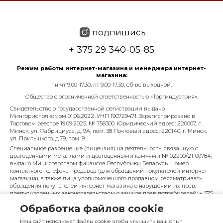
подпишись
+ 375 29 340-05-85
Режим работы интернет-магазина и менеджера интернет-
магазина:
пн-чт 9.00-17.30, пт 9.00-17.30, сб-вс выходной.
Общество с ограниченной ответственностью «Торгиндустрия».
Свидетельство о государственной регистрации выдано
Мингорисполкомом 01.06.2022. УНП 190729471. Зарегистрировано в
Торговом реестре 19.09.2025, № 758300. Юридический адрес: 220007, г.
Минск, ул. Фабрициуса, д. 9А, пом. 38 Почтовый адрес: 220140, г. Минск,
ул. Притыцкого, д.79, пом. 9
Специальное разрешение (лицензия) на деятельность, связанную с
драгоценными металлами и драгоценными камнями № 02200/21-00784,
выдано Министерством финансов Республики Беларусь. Номер
контактного телефона продавца (для обращений покупателей интернет-
магазина), а также лица уполномоченного продавцом рассматривать
обращения покупателей интернет-магазина о нарушении их прав,
предусмотренных законодательством о защите прав потребителей: + 375
29 340-05-85, info@diarossa.by. Номера контактных телефонов работников
Обработка файлов cookie
управления по работе с обращениями граждан и юридических лиц
Минского городского исполнительного комитета, администрация
Наш сайт использует файлы cookie чтобы улучшить ваш опыт
Московского района г. Минска: +375 (17) 368-80-49.